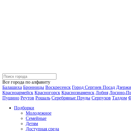
Все города по алфавиту
Балашиха
Бронницы
Воскресенск
Город Сергиев Посад
Дзерж
Красноармейск
Красногорск
Краснознаменск
Лобня
Лосино-П
Пущино
Реутов
Рошаль
Серебряные Пруды
Серпухов
Талдом
Ф
Подборки
Молодежное
Семейные
Детям
Доступная среда