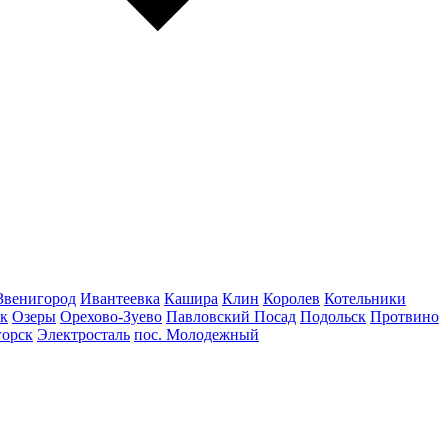
Звенигород
Ивантеевка
Кашира
Клин
Королев
Котельники
к
Озеры
Орехово-Зуево
Павловский Посад
Подольск
Протвино
горск
Электросталь
пос. Молодежный