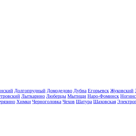
инский
Долгопрудный
Домодедово
Дубна
Егорьевск
Жуковский
етровский
Лыткарино
Люберцы
Мытищи
Наро-Фоминск
Ногинс
рязино
Химки
Черноголовка
Чехов
Шатура
Шаховская
Электро