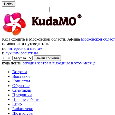
Найти
Куда сходить в Московской области. Афиша
Московской облас
помощник и путеводитель
по
интересным местам
и
лучшим событиям
куда пойти
сегодня
завтра
в выходные
в этом месяце
Встречи
Выставки
Концерты
Обучение
Спектакли
Праздники
Прочие события
Кино
Библиотеки
ДК и клубы