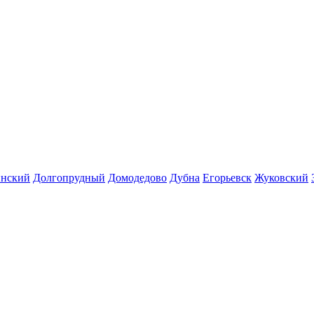
инский
Долгопрудный
Домодедово
Дубна
Егорьевск
Жуковский