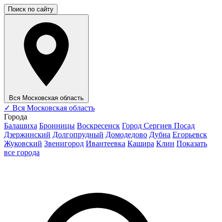
Поиск по сайту
Вся Московская область
✓
Вся Московская область
Города
Балашиха
Бронницы
Воскресенск
Город Сергиев Посад
Дзержинский
Долгопрудный
Домодедово
Дубна
Егорьевск
Жуковский
Звенигород
Ивантеевка
Кашира
Клин
Показать
все города