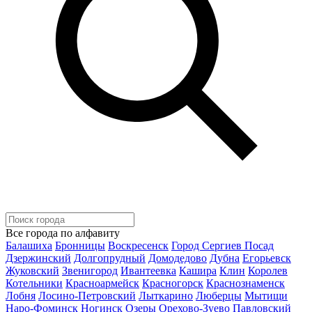
Все города по алфавиту
Балашиха
Бронницы
Воскресенск
Город Сергиев Посад
Дзержинский
Долгопрудный
Домодедово
Дубна
Егорьевск
Жуковский
Звенигород
Ивантеевка
Кашира
Клин
Королев
Котельники
Красноармейск
Красногорск
Краснознаменск
Лобня
Лосино-Петровский
Лыткарино
Люберцы
Мытищи
Наро-Фоминск
Ногинск
Озеры
Орехово-Зуево
Павловский