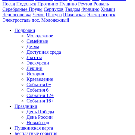
Посад
Подольск
Протвино
Пущино
Реутов
Рошаль
Серебряные Пруды
Серпухов
Талдом
Фрязино
Химки
Черноголовка
Чехов
Шатура
Шаховская
Электрогорск
Электросталь
пос. Молодежный
Подборки
Молодежное
Семейные
Детям
Доступная среда
Льготы
Экскурсии
Лекции
История
Краеведение
События 0+
События 6+
События 12+
События 16+
Праздники
День Победы
День России
Новый год
Пушкинская карта
Бесплатные события