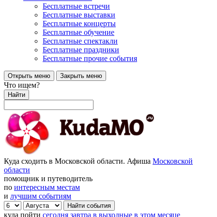
Бесплатные встречи
Бесплатные выставки
Бесплатные концерты
Бесплатные обучение
Бесплатные спектакли
Бесплатные праздники
Бесплатные прочие события
Открыть меню
Закрыть меню
Что ищем?
Найти
Куда сходить в Московской области. Афиша
Московской
области
помощник и путеводитель
по
интересным местам
и
лучшим событиям
куда пойти
сегодня
завтра
в выходные
в этом месяце