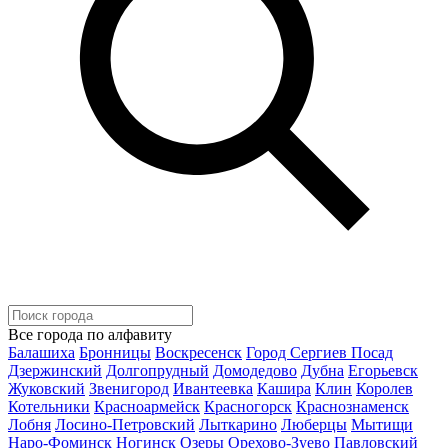
Все города по алфавиту
Балашиха
Бронницы
Воскресенск
Город Сергиев Посад
Дзержинский
Долгопрудный
Домодедово
Дубна
Егорьевск
Жуковский
Звенигород
Ивантеевка
Кашира
Клин
Королев
Котельники
Красноармейск
Красногорск
Краснознаменск
Лобня
Лосино-Петровский
Лыткарино
Люберцы
Мытищи
Наро-Фоминск
Ногинск
Озеры
Орехово-Зуево
Павловский