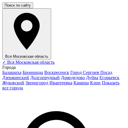
Поиск по сайту
Вся Московская область
✓
Вся Московская область
Города
Балашиха
Бронницы
Воскресенск
Город Сергиев Посад
Дзержинский
Долгопрудный
Домодедово
Дубна
Егорьевск
Жуковский
Звенигород
Ивантеевка
Кашира
Клин
Показать
все города