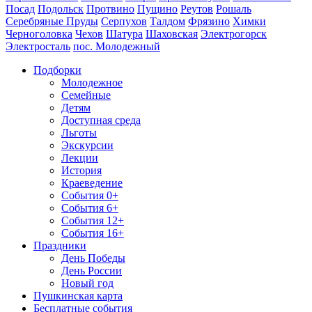
Посад
Подольск
Протвино
Пущино
Реутов
Рошаль
Серебряные Пруды
Серпухов
Талдом
Фрязино
Химки
Черноголовка
Чехов
Шатура
Шаховская
Электрогорск
Электросталь
пос. Молодежный
Подборки
Молодежное
Семейные
Детям
Доступная среда
Льготы
Экскурсии
Лекции
История
Краеведение
События 0+
События 6+
События 12+
События 16+
Праздники
День Победы
День России
Новый год
Пушкинская карта
Бесплатные события