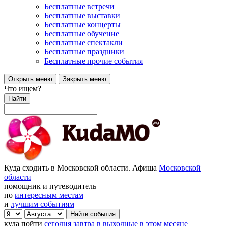
Бесплатные встречи
Бесплатные выставки
Бесплатные концерты
Бесплатные обучение
Бесплатные спектакли
Бесплатные праздники
Бесплатные прочие события
Открыть меню
Закрыть меню
Что ищем?
Найти
Куда сходить в Московской области. Афиша
Московской
области
помощник и путеводитель
по
интересным местам
и
лучшим событиям
куда пойти
сегодня
завтра
в выходные
в этом месяце