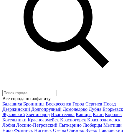
Все города по алфавиту
Балашиха
Бронницы
Воскресенск
Город Сергиев Посад
Дзержинский
Долгопрудный
Домодедово
Дубна
Егорьевск
Жуковский
Звенигород
Ивантеевка
Кашира
Клин
Королев
Котельники
Красноармейск
Красногорск
Краснознаменск
Лобня
Лосино-Петровский
Лыткарино
Люберцы
Мытищи
Наро-Фоминск
Ногинск
Озеры
Орехово-Зуево
Павловский