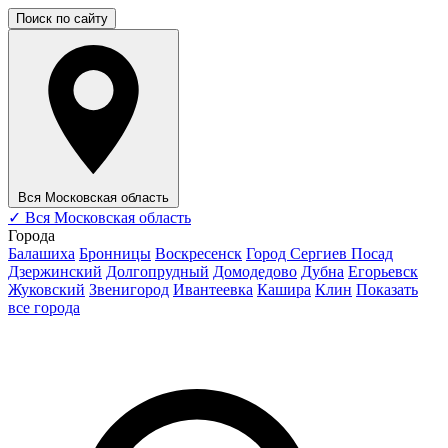
Поиск по сайту
Вся Московская область
✓
Вся Московская область
Города
Балашиха
Бронницы
Воскресенск
Город Сергиев Посад
Дзержинский
Долгопрудный
Домодедово
Дубна
Егорьевск
Жуковский
Звенигород
Ивантеевка
Кашира
Клин
Показать
все города