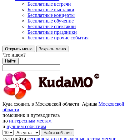
Бесплатные встречи
Бесплатные выставки
Бесплатные концерты
Бесплатные обучение
Бесплатные спектакли
Бесплатные праздники
Бесплатные прочие события
Открыть меню
Закрыть меню
Что ищем?
Найти
Куда сходить в Московской области. Афиша
Московской
области
помощник и путеводитель
по
интересным местам
и
лучшим событиям
куда пойти
сегодня
завтра
в выходные
в этом месяце