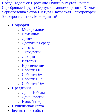
Посад
Подольск
Протвино
Пущино
Реутов
Рошаль
Серебряные Пруды
Серпухов
Талдом
Фрязино
Химки
Черноголовка
Чехов
Шатура
Шаховская
Электрогорск
Электросталь
пос. Молодежный
Подборки
Молодежное
Семейные
Детям
Доступная среда
Льготы
Экскурсии
Лекции
История
Краеведение
События 0+
События 6+
События 12+
События 16+
Праздники
День Победы
День России
Новый год
Пушкинская карта
Бесплатные события