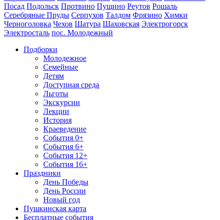
Посад
Подольск
Протвино
Пущино
Реутов
Рошаль
Серебряные Пруды
Серпухов
Талдом
Фрязино
Химки
Черноголовка
Чехов
Шатура
Шаховская
Электрогорск
Электросталь
пос. Молодежный
Подборки
Молодежное
Семейные
Детям
Доступная среда
Льготы
Экскурсии
Лекции
История
Краеведение
События 0+
События 6+
События 12+
События 16+
Праздники
День Победы
День России
Новый год
Пушкинская карта
Бесплатные события