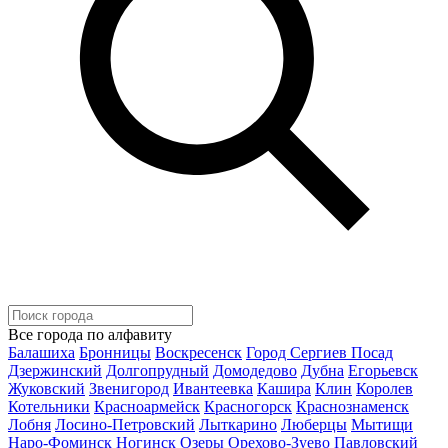
Все города по алфавиту
Балашиха
Бронницы
Воскресенск
Город Сергиев Посад
Дзержинский
Долгопрудный
Домодедово
Дубна
Егорьевск
Жуковский
Звенигород
Ивантеевка
Кашира
Клин
Королев
Котельники
Красноармейск
Красногорск
Краснознаменск
Лобня
Лосино-Петровский
Лыткарино
Люберцы
Мытищи
Наро-Фоминск
Ногинск
Озеры
Орехово-Зуево
Павловский