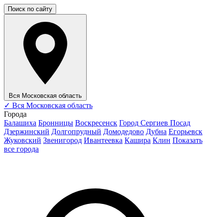
Поиск по сайту
Вся Московская область
✓
Вся Московская область
Города
Балашиха
Бронницы
Воскресенск
Город Сергиев Посад
Дзержинский
Долгопрудный
Домодедово
Дубна
Егорьевск
Жуковский
Звенигород
Ивантеевка
Кашира
Клин
Показать
все города