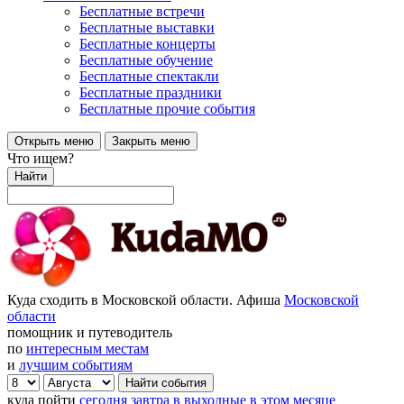
Бесплатные встречи
Бесплатные выставки
Бесплатные концерты
Бесплатные обучение
Бесплатные спектакли
Бесплатные праздники
Бесплатные прочие события
Открыть меню
Закрыть меню
Что ищем?
Найти
Куда сходить в Московской области. Афиша
Московской
области
помощник и путеводитель
по
интересным местам
и
лучшим событиям
куда пойти
сегодня
завтра
в выходные
в этом месяце