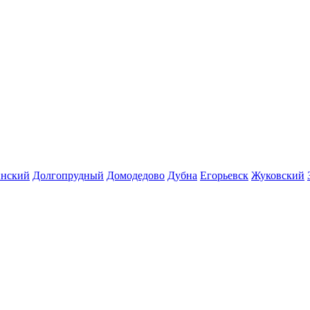
инский
Долгопрудный
Домодедово
Дубна
Егорьевск
Жуковский