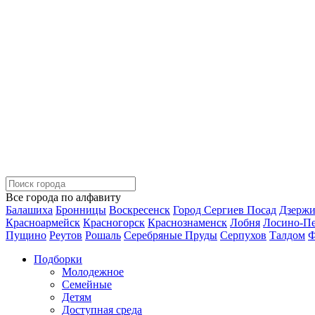
Все города по алфавиту
Балашиха
Бронницы
Воскресенск
Город Сергиев Посад
Дзерж
Красноармейск
Красногорск
Краснознаменск
Лобня
Лосино-П
Пущино
Реутов
Рошаль
Серебряные Пруды
Серпухов
Талдом
Ф
Подборки
Молодежное
Семейные
Детям
Доступная среда