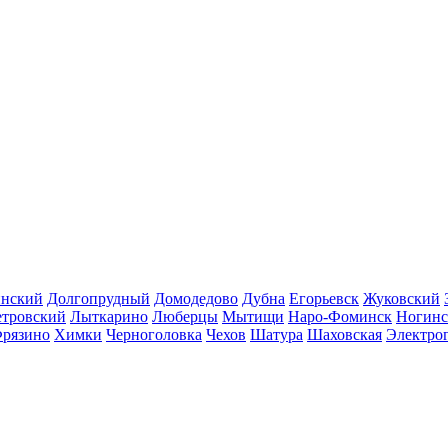
инский
Долгопрудный
Домодедово
Дубна
Егорьевск
Жуковский
етровский
Лыткарино
Люберцы
Мытищи
Наро-Фоминск
Ногинс
рязино
Химки
Черноголовка
Чехов
Шатура
Шаховская
Электро