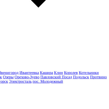
Звенигород
Ивантеевка
Кашира
Клин
Королев
Котельники
к
Озеры
Орехово-Зуево
Павловский Посад
Подольск
Протвино
горск
Электросталь
пос. Молодежный