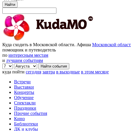
Найти
Куда сходить в Московской области. Афиша
Московской облас
помощник и путеводитель
по
интересным местам
и
лучшим событиям
куда пойти
сегодня
завтра
в выходные
в этом месяце
Встречи
Выставки
Концерты
Обучение
Спектакли
Праздники
Прочие события
Кино
Библиотеки
ДК и клубы