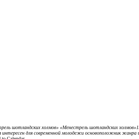
рель шотландских холмов»
«Менестрель шотландских холмов»15
м интересен для современной молодежи основоположник жанра и
 to Calendar