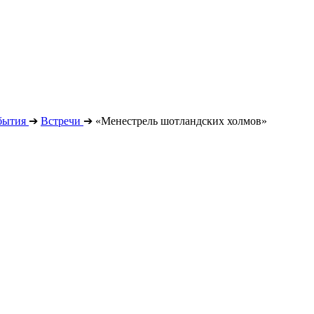
бытия
➔
Встречи
➔
«Менестрель шотландских холмов»