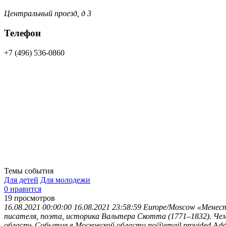
Центральный проезд, д 3
Телефон
+7 (496) 536-0860
Темы события
Для детей
Для молодежи
0 нравится
19
просмотров
16.08.2021 00:00:00
16.08.2021 23:58:59
Europe/Moscow
«Менест
писателя, поэта, историка Вальтера Скотта (1771–1832). Че
область
События в Московской области
no@email.provided
Add