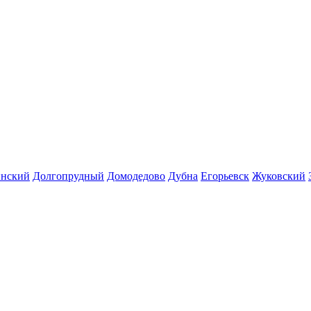
инский
Долгопрудный
Домодедово
Дубна
Егорьевск
Жуковский