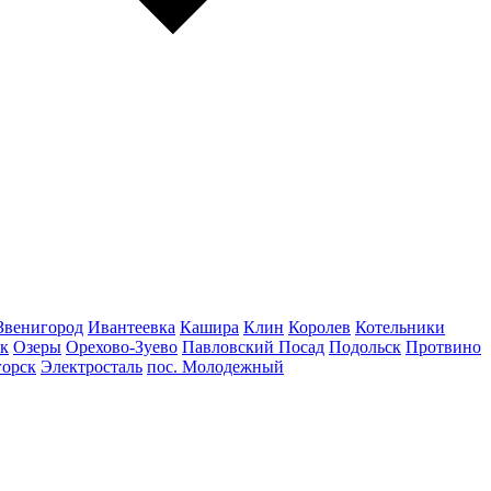
Звенигород
Ивантеевка
Кашира
Клин
Королев
Котельники
к
Озеры
Орехово-Зуево
Павловский Посад
Подольск
Протвино
горск
Электросталь
пос. Молодежный