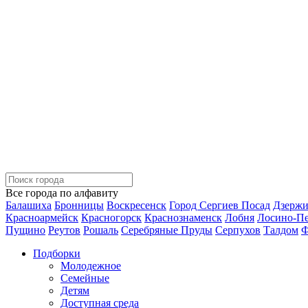
Все города по алфавиту
Балашиха
Бронницы
Воскресенск
Город Сергиев Посад
Дзерж
Красноармейск
Красногорск
Краснознаменск
Лобня
Лосино-П
Пущино
Реутов
Рошаль
Серебряные Пруды
Серпухов
Талдом
Ф
Подборки
Молодежное
Семейные
Детям
Доступная среда