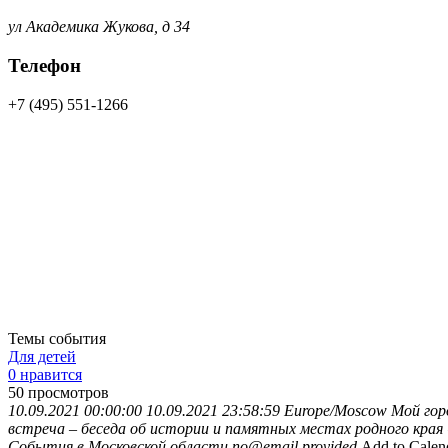
ул Академика Жукова, д 34
Телефон
+7 (495) 551-1266
Темы события
Для детей
0 нравится
50
просмотров
10.09.2021 00:00:00
10.09.2021 23:58:59
Europe/Moscow
Мой гор
встреча – беседа об истории и памятных местах родного кра
События в Московской области
no@email.provided
Add to Calen