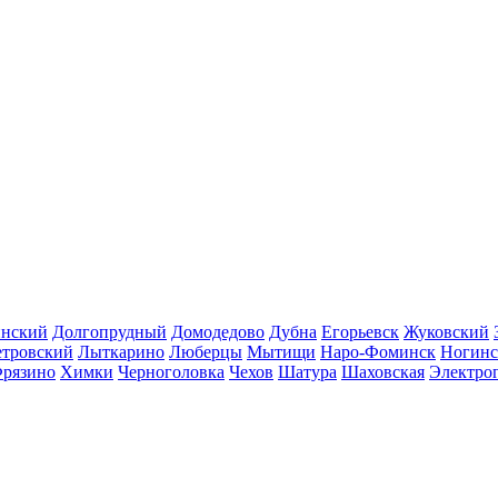
инский
Долгопрудный
Домодедово
Дубна
Егорьевск
Жуковский
етровский
Лыткарино
Люберцы
Мытищи
Наро-Фоминск
Ногинс
рязино
Химки
Черноголовка
Чехов
Шатура
Шаховская
Электро