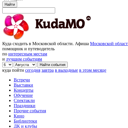
Найти
Куда сходить в Московской области. Афиша
Московской облас
помощник и путеводитель
по
интересным местам
и
лучшим событиям
куда пойти
сегодня
завтра
в выходные
в этом месяце
Встречи
Выставки
Концерты
Обучение
Спектакли
Праздники
Прочие события
Кино
Библиотеки
ДК и клубы