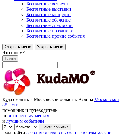
Бесплатные встречи
Бесплатные выставки
Бесплатные концерты
Бесплатные обучение
Бесплатные спектакли
Бесплатные праздники
Бесплатные прочие события
Открыть меню
Закрыть меню
Что ищем?
Найти
Куда сходить в Московской области. Афиша
Московской
области
помощник и путеводитель
по
интересным местам
и
лучшим событиям
куда пойти
сегодня
завтра
в выходные
в этом месяце