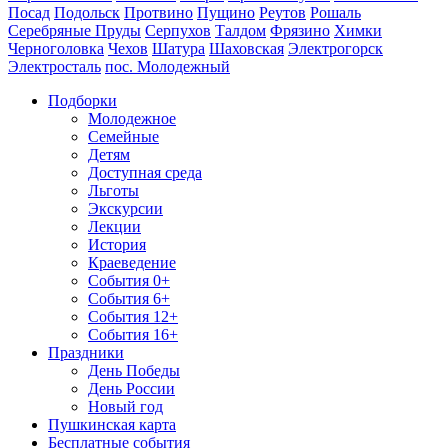
Посад
Подольск
Протвино
Пущино
Реутов
Рошаль
Серебряные Пруды
Серпухов
Талдом
Фрязино
Химки
Черноголовка
Чехов
Шатура
Шаховская
Электрогорск
Электросталь
пос. Молодежный
Подборки
Молодежное
Семейные
Детям
Доступная среда
Льготы
Экскурсии
Лекции
История
Краеведение
События 0+
События 6+
События 12+
События 16+
Праздники
День Победы
День России
Новый год
Пушкинская карта
Бесплатные события