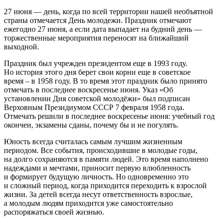
27 июня — день, когда по всей территории нашей необъятной
страны отмечается День молодежи. Праздник отмечают
ежегодно 27 июня, а если дата выпадает на будний день —
торжественные мероприятия переносят на ближайший
выходной.
Праздник был учрежден президентом еще в 1993 году.
Но история этого дня берет свои корни еще в советское
время – в 1958 году. В то время этот праздник было принято
отмечать в последнее воскресенье июня. Указ «Об
установлении Дня советской молодёжи» был подписан
Верховным Президиумом СССР 7 февраля 1958 года.
Отмечать решили в последнее воскресенье июня: учебный год
окончен, экзамены сданы, почему бы и не погулять.
Юность всегда считалась самым лучшим жизненным
периодом. Все события, происходившие в молодые годы,
на долго сохраняются в памяти людей. Это время наполнено
надеждами и мечтами, приносит первую влюбленность
и формирует будущую личность. Но одновременно это
и сложный период, когда приходится переходить к взрослой
жизни. За детей всегда несут ответственность взрослые,
а молодым людям приходится уже самостоятельно
распоряжаться своей жизнью.