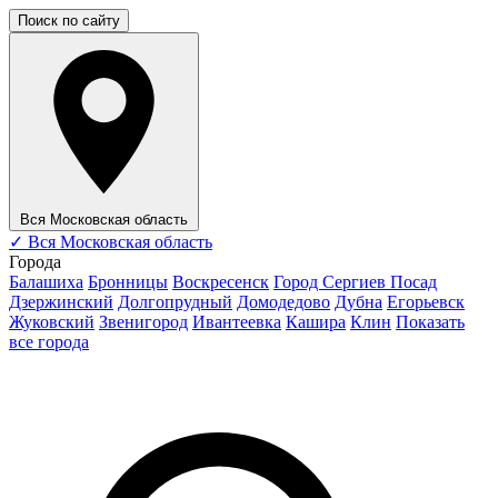
Поиск по сайту
Вся Московская область
✓
Вся Московская область
Города
Балашиха
Бронницы
Воскресенск
Город Сергиев Посад
Дзержинский
Долгопрудный
Домодедово
Дубна
Егорьевск
Жуковский
Звенигород
Ивантеевка
Кашира
Клин
Показать
все города