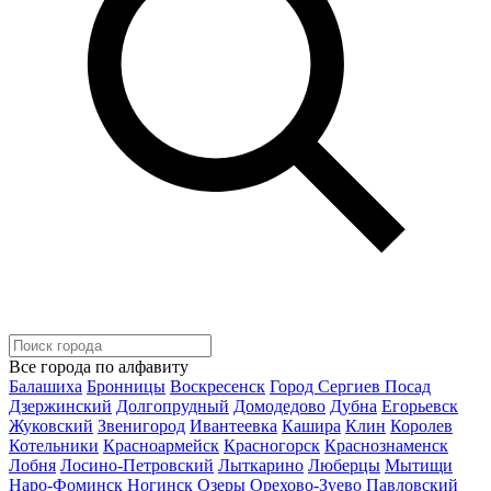
Все города по алфавиту
Балашиха
Бронницы
Воскресенск
Город Сергиев Посад
Дзержинский
Долгопрудный
Домодедово
Дубна
Егорьевск
Жуковский
Звенигород
Ивантеевка
Кашира
Клин
Королев
Котельники
Красноармейск
Красногорск
Краснознаменск
Лобня
Лосино-Петровский
Лыткарино
Люберцы
Мытищи
Наро-Фоминск
Ногинск
Озеры
Орехово-Зуево
Павловский