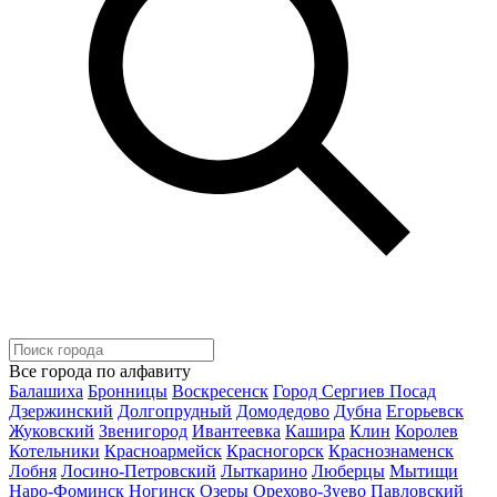
Все города по алфавиту
Балашиха
Бронницы
Воскресенск
Город Сергиев Посад
Дзержинский
Долгопрудный
Домодедово
Дубна
Егорьевск
Жуковский
Звенигород
Ивантеевка
Кашира
Клин
Королев
Котельники
Красноармейск
Красногорск
Краснознаменск
Лобня
Лосино-Петровский
Лыткарино
Люберцы
Мытищи
Наро-Фоминск
Ногинск
Озеры
Орехово-Зуево
Павловский