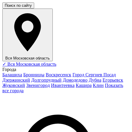
Поиск по сайту
Вся Московская область
✓
Вся Московская область
Города
Балашиха
Бронницы
Воскресенск
Город Сергиев Посад
Дзержинский
Долгопрудный
Домодедово
Дубна
Егорьевск
Жуковский
Звенигород
Ивантеевка
Кашира
Клин
Показать
все города