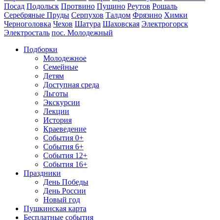
Посад
Подольск
Протвино
Пущино
Реутов
Рошаль
Серебряные Пруды
Серпухов
Талдом
Фрязино
Химки
Черноголовка
Чехов
Шатура
Шаховская
Электрогорск
Электросталь
пос. Молодежный
Подборки
Молодежное
Семейные
Детям
Доступная среда
Льготы
Экскурсии
Лекции
История
Краеведение
События 0+
События 6+
События 12+
События 16+
Праздники
День Победы
День России
Новый год
Пушкинская карта
Бесплатные события