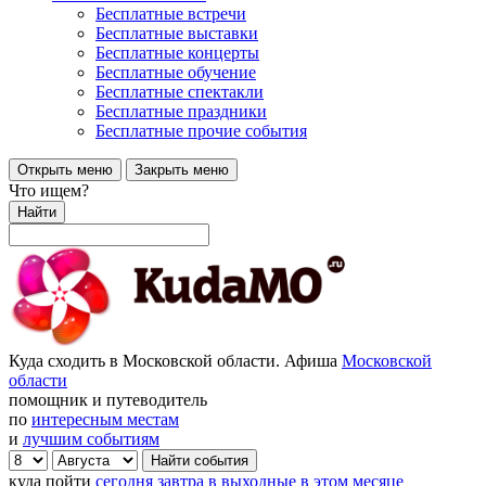
Бесплатные встречи
Бесплатные выставки
Бесплатные концерты
Бесплатные обучение
Бесплатные спектакли
Бесплатные праздники
Бесплатные прочие события
Открыть меню
Закрыть меню
Что ищем?
Найти
Куда сходить в Московской области. Афиша
Московской
области
помощник и путеводитель
по
интересным местам
и
лучшим событиям
куда пойти
сегодня
завтра
в выходные
в этом месяце