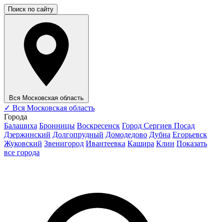
Поиск по сайту
Вся Московская область
✓
Вся Московская область
Города
Балашиха
Бронницы
Воскресенск
Город Сергиев Посад
Дзержинский
Долгопрудный
Домодедово
Дубна
Егорьевск
Жуковский
Звенигород
Ивантеевка
Кашира
Клин
Показать
все города