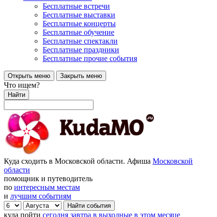
Бесплатные встречи
Бесплатные выставки
Бесплатные концерты
Бесплатные обучение
Бесплатные спектакли
Бесплатные праздники
Бесплатные прочие события
Открыть меню
Закрыть меню
Что ищем?
Найти
Куда сходить в Московской области. Афиша
Московской
области
помощник и путеводитель
по
интересным местам
и
лучшим событиям
куда пойти
сегодня
завтра
в выходные
в этом месяце