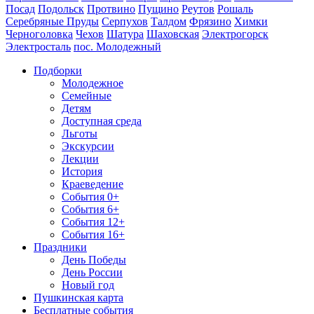
Посад
Подольск
Протвино
Пущино
Реутов
Рошаль
Серебряные Пруды
Серпухов
Талдом
Фрязино
Химки
Черноголовка
Чехов
Шатура
Шаховская
Электрогорск
Электросталь
пос. Молодежный
Подборки
Молодежное
Семейные
Детям
Доступная среда
Льготы
Экскурсии
Лекции
История
Краеведение
События 0+
События 6+
События 12+
События 16+
Праздники
День Победы
День России
Новый год
Пушкинская карта
Бесплатные события