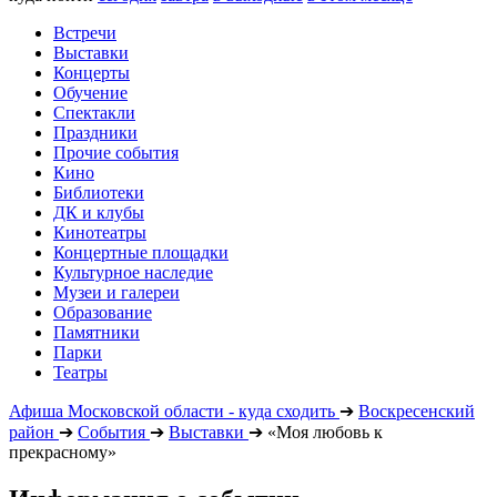
Встречи
Выставки
Концерты
Обучение
Спектакли
Праздники
Прочие события
Кино
Библиотеки
ДК и клубы
Кинотеатры
Концертные площадки
Культурное наследие
Музеи и галереи
Образование
Памятники
Парки
Театры
Афиша Московской области - куда сходить
➔
Воскресенский
район
➔
События
➔
Выставки
➔
«Моя любовь к
прекрасному»