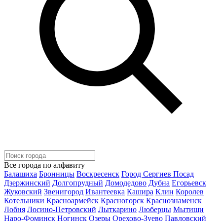
Все города по алфавиту
Балашиха
Бронницы
Воскресенск
Город Сергиев Посад
Дзержинский
Долгопрудный
Домодедово
Дубна
Егорьевск
Жуковский
Звенигород
Ивантеевка
Кашира
Клин
Королев
Котельники
Красноармейск
Красногорск
Краснознаменск
Лобня
Лосино-Петровский
Лыткарино
Люберцы
Мытищи
Наро-Фоминск
Ногинск
Озеры
Орехово-Зуево
Павловский