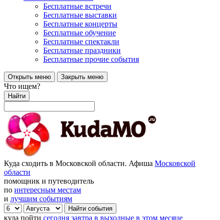
Бесплатные встречи
Бесплатные выставки
Бесплатные концерты
Бесплатные обучение
Бесплатные спектакли
Бесплатные праздники
Бесплатные прочие события
Открыть меню
Закрыть меню
Что ищем?
Найти
Куда сходить в Московской области. Афиша
Московской
области
помощник и путеводитель
по
интересным местам
и
лучшим событиям
куда пойти
сегодня
завтра
в выходные
в этом месяце