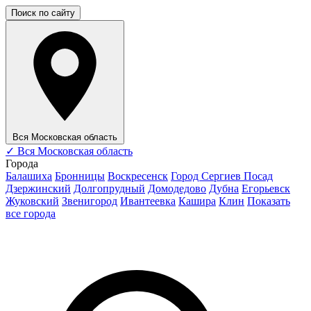
Поиск по сайту
Вся Московская область
✓
Вся Московская область
Города
Балашиха
Бронницы
Воскресенск
Город Сергиев Посад
Дзержинский
Долгопрудный
Домодедово
Дубна
Егорьевск
Жуковский
Звенигород
Ивантеевка
Кашира
Клин
Показать
все города