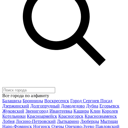
Все города по алфавиту
Балашиха
Бронницы
Воскресенск
Город Сергиев Посад
Дзержинский
Долгопрудный
Домодедово
Дубна
Егорьевск
Жуковский
Звенигород
Ивантеевка
Кашира
Клин
Королев
Котельники
Красноармейск
Красногорск
Краснознаменск
Лобня
Лосино-Петровский
Лыткарино
Люберцы
Мытищи
Наро-Фоминск
Ногинск
Озеры
Орехово-Зуево
Павловский