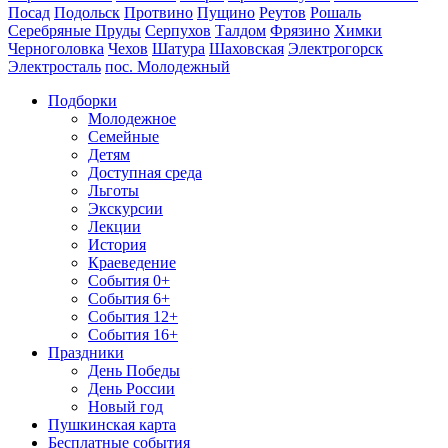
Посад
Подольск
Протвино
Пущино
Реутов
Рошаль
Серебряные Пруды
Серпухов
Талдом
Фрязино
Химки
Черноголовка
Чехов
Шатура
Шаховская
Электрогорск
Электросталь
пос. Молодежный
Подборки
Молодежное
Семейные
Детям
Доступная среда
Льготы
Экскурсии
Лекции
История
Краеведение
События 0+
События 6+
События 12+
События 16+
Праздники
День Победы
День России
Новый год
Пушкинская карта
Бесплатные события