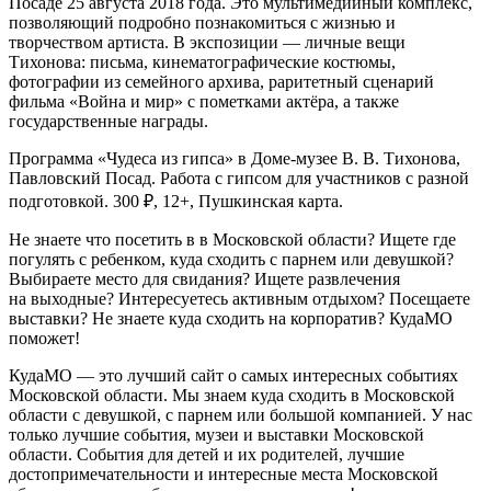
Посаде 25 августа 2018 года. Это мультимедийный комплекс,
позволяющий подробно познакомиться с жизнью и
творчеством артиста. В экспозиции — личные вещи
Тихонова: письма, кинематографические костюмы,
фотографии из семейного архива, раритетный сценарий
фильма «Война и мир» с пометками актёра, а также
государственные награды.
Программа «Чудеса из гипса» в Доме-музее В. В. Тихонова,
Павловский Посад. Работа с гипсом для участников с разной
подготовкой. 300 ₽, 12+, Пушкинская карта.
Не знаете что посетить в в Московской области? Ищете где
погулять с ребенком, куда сходить с парнем или девушкой?
Выбираете место для свидания? Ищете развлечения
на выходные? Интересуетесь активным отдыхом? Посещаете
выставки? Не знаете куда сходить на корпоратив? КудаМО
поможет!
КудаМО — это лучший сайт о самых интересных событиях
Московской области. Мы знаем куда сходить в Московской
области с девушкой, с парнем или большой компанией. У нас
только лучшие события, музеи и выставки Московской
области. События для детей и их родителей, лучшие
достопримечательности и интересные места Московской