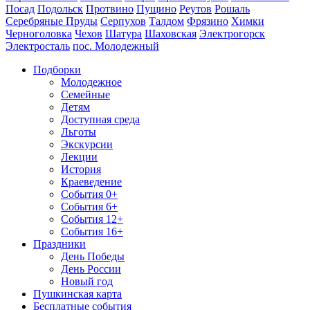
Посад
Подольск
Протвино
Пущино
Реутов
Рошаль
Серебряные Пруды
Серпухов
Талдом
Фрязино
Химки
Черноголовка
Чехов
Шатура
Шаховская
Электрогорск
Электросталь
пос. Молодежный
Подборки
Молодежное
Семейные
Детям
Доступная среда
Льготы
Экскурсии
Лекции
История
Краеведение
События 0+
События 6+
События 12+
События 16+
Праздники
День Победы
День России
Новый год
Пушкинская карта
Бесплатные события