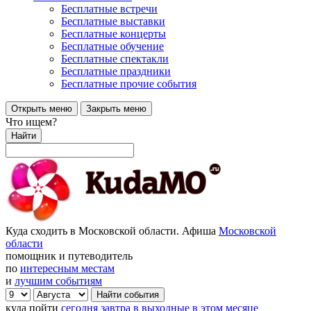
Бесплатные встречи
Бесплатные выставки
Бесплатные концерты
Бесплатные обучение
Бесплатные спектакли
Бесплатные праздники
Бесплатные прочие события
Открыть меню
Закрыть меню
Что ищем?
Найти
Куда сходить в Московской области. Афиша
Московской
области
помощник и путеводитель
по
интересным местам
и
лучшим событиям
куда пойти
сегодня
завтра
в выходные
в этом месяце