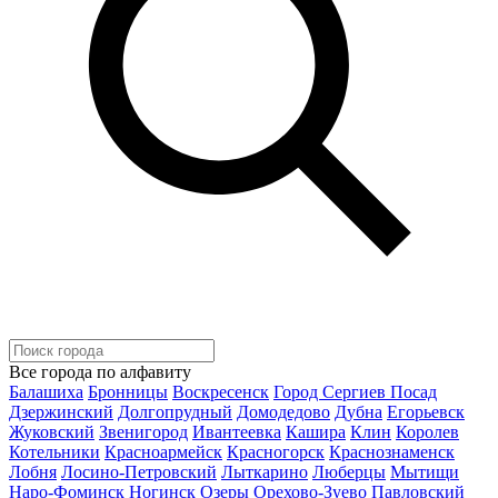
Все города по алфавиту
Балашиха
Бронницы
Воскресенск
Город Сергиев Посад
Дзержинский
Долгопрудный
Домодедово
Дубна
Егорьевск
Жуковский
Звенигород
Ивантеевка
Кашира
Клин
Королев
Котельники
Красноармейск
Красногорск
Краснознаменск
Лобня
Лосино-Петровский
Лыткарино
Люберцы
Мытищи
Наро-Фоминск
Ногинск
Озеры
Орехово-Зуево
Павловский