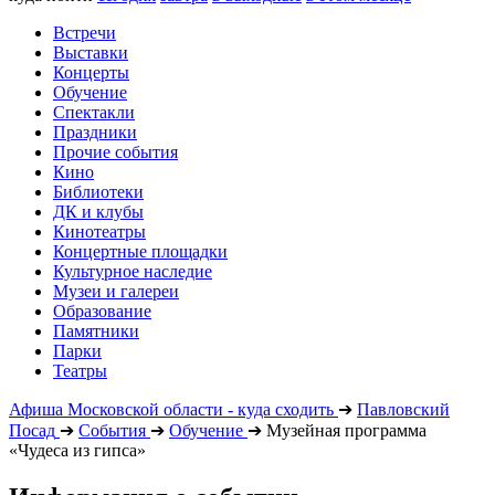
Встречи
Выставки
Концерты
Обучение
Спектакли
Праздники
Прочие события
Кино
Библиотеки
ДК и клубы
Кинотеатры
Концертные площадки
Культурное наследие
Музеи и галереи
Образование
Памятники
Парки
Театры
Афиша Московской области - куда сходить
➔
Павловский
Посад
➔
События
➔
Обучение
➔
Музейная программа
«Чудеса из гипса»