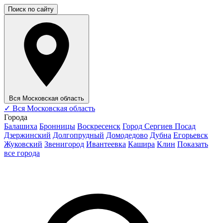
Поиск по сайту
Вся Московская область
✓
Вся Московская область
Города
Балашиха
Бронницы
Воскресенск
Город Сергиев Посад
Дзержинский
Долгопрудный
Домодедово
Дубна
Егорьевск
Жуковский
Звенигород
Ивантеевка
Кашира
Клин
Показать
все города