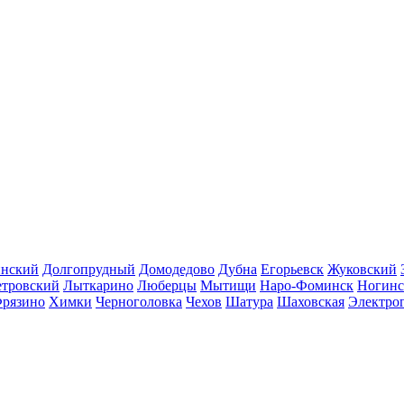
инский
Долгопрудный
Домодедово
Дубна
Егорьевск
Жуковский
етровский
Лыткарино
Люберцы
Мытищи
Наро-Фоминск
Ногинс
рязино
Химки
Черноголовка
Чехов
Шатура
Шаховская
Электро