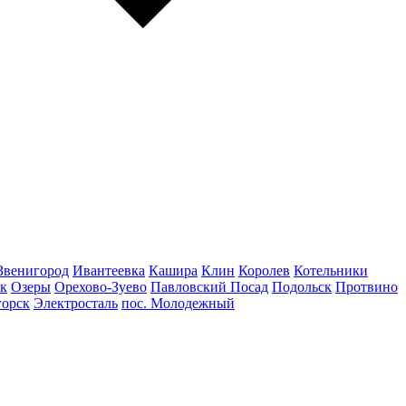
Звенигород
Ивантеевка
Кашира
Клин
Королев
Котельники
к
Озеры
Орехово-Зуево
Павловский Посад
Подольск
Протвино
горск
Электросталь
пос. Молодежный