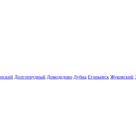
инский
Долгопрудный
Домодедово
Дубна
Егорьевск
Жуковский