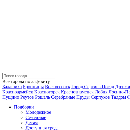
Все города по алфавиту
Балашиха
Бронницы
Воскресенск
Город Сергиев Посад
Дзерж
Красноармейск
Красногорск
Краснознаменск
Лобня
Лосино-П
Пущино
Реутов
Рошаль
Серебряные Пруды
Серпухов
Талдом
Ф
Подборки
Молодежное
Семейные
Детям
Доступная среда