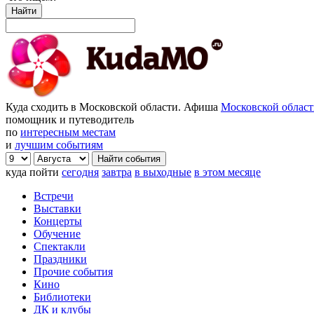
Найти
Куда сходить в Московской области. Афиша
Московской облас
помощник и путеводитель
по
интересным местам
и
лучшим событиям
куда пойти
сегодня
завтра
в выходные
в этом месяце
Встречи
Выставки
Концерты
Обучение
Спектакли
Праздники
Прочие события
Кино
Библиотеки
ДК и клубы