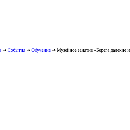
н
➔
События
➔
Обучение
➔
Музейное занятие «Берега далекие 