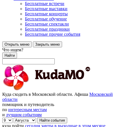
Бесплатные встречи
Бесплатные выставки
Бесплатные концерты
Бесплатные обучение
Бесплатные спектакли
Бесплатные праздники
Бесплатные прочие события
Открыть меню
Закрыть меню
Что ищем?
Найти
Куда сходить в Московской области. Афиша
Московской
области
помощник и путеводитель
по
интересным местам
и
лучшим событиям
куда пойти
сегодня
завтра
в выходные
в этом месяце