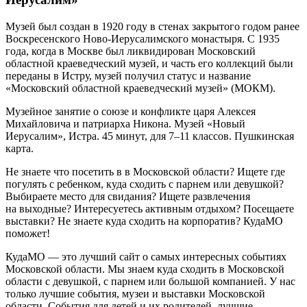
Музей был создан в 1920 году в стенах закрытого годом ранее
Воскресенского Ново-Иерусалимского монастыря. С 1935
года, когда в Москве был ликвидирован Московский
областной краеведческий музей, и часть его коллекций были
переданы в Истру, музей получил статус и название
«Московский областной краеведческий музей» (МОКМ).
Музейное занятие о союзе и конфликте царя Алексея
Михайловича и патриарха Никона. Музей «Новый
Иерусалим», Истра. 45 минут, для 7–11 классов. Пушкинская
карта.
Не знаете что посетить в в Московской области? Ищете где
погулять с ребенком, куда сходить с парнем или девушкой?
Выбираете место для свидания? Ищете развлечения
на выходные? Интересуетесь активным отдыхом? Посещаете
выставки? Не знаете куда сходить на корпоратив? КудаМО
поможет!
КудаМО — это лучший сайт о самых интересных событиях
Московской области. Мы знаем куда сходить в Московской
области с девушкой, с парнем или большой компанией. У нас
только лучшие события, музеи и выставки Московской
области. События для детей и их родителей, лучшие