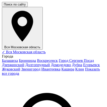
Поиск по сайту
Вся Московская область
✓
Вся Московская область
Города
Балашиха
Бронницы
Воскресенск
Город Сергиев Посад
Дзержинский
Долгопрудный
Домодедово
Дубна
Егорьевск
Жуковский
Звенигород
Ивантеевка
Кашира
Клин
Показать
все города