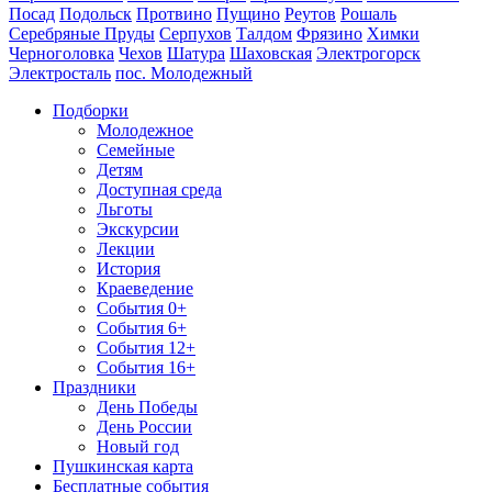
Посад
Подольск
Протвино
Пущино
Реутов
Рошаль
Серебряные Пруды
Серпухов
Талдом
Фрязино
Химки
Черноголовка
Чехов
Шатура
Шаховская
Электрогорск
Электросталь
пос. Молодежный
Подборки
Молодежное
Семейные
Детям
Доступная среда
Льготы
Экскурсии
Лекции
История
Краеведение
События 0+
События 6+
События 12+
События 16+
Праздники
День Победы
День России
Новый год
Пушкинская карта
Бесплатные события