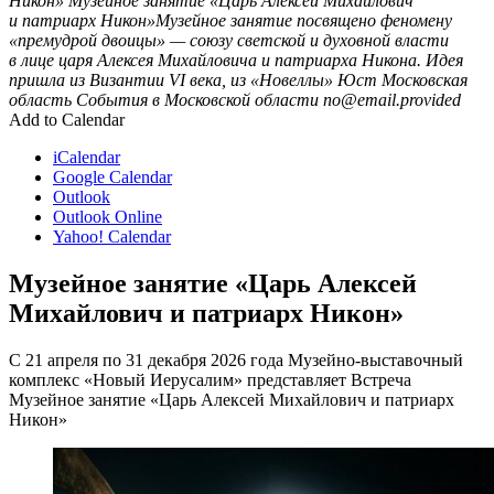
Никон»
Музейное занятие «Царь Алексей Михайлович
и патриарх Никон»Музейное занятие посвящено феномену
«премудрой двоицы» — союзу светской и духовной власти
в лице царя Алексея Михайловича и патриарха Никона. Идея
пришла из Византии VI века, из «Новеллы» Юст
Московская
область
События в Московской области
no@email.provided
Add to Calendar
iCalendar
Google Calendar
Outlook
Outlook Online
Yahoo! Calendar
Музейное занятие «Царь Алексей
Михайлович и патриарх Никон»
С 21 апреля по 31 декабря 2026 года Музейно-выставочный
комплекс «Новый Иерусалим» представляет Встреча
Музейное занятие «Царь Алексей Михайлович и патриарх
Никон»