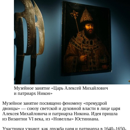
Музейное занятие «Царь Алексей Михайлович
и патриарх Никон»
Музейное занятие посвящено феномену «премудрой
двоицы» — союзу светской и духовной власти в лице царя
Алексея Михайловича и патриарха Никона. Идея пришла
из Византии VI века, из «Новеллы» Юстиниана.
Участники узнают, как дружба царя и патриарха в 1640–1650-