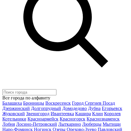
Все города по алфавиту
Балашиха
Бронницы
Воскресенск
Город Сергиев Посад
Дзержинский
Долгопрудный
Домодедово
Дубна
Егорьевск
Жуковский
Звенигород
Ивантеевка
Кашира
Клин
Королев
Котельники
Красноармейск
Красногорск
Краснознаменск
Лобня
Лосино-Петровский
Лыткарино
Люберцы
Мытищи
Наро-Фоминск
Ногинск
Озеры
Орехово-Зуево
Павловский