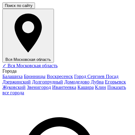
Поиск по сайту
Вся Московская область
✓
Вся Московская область
Города
Балашиха
Бронницы
Воскресенск
Город Сергиев Посад
Дзержинский
Долгопрудный
Домодедово
Дубна
Егорьевск
Жуковский
Звенигород
Ивантеевка
Кашира
Клин
Показать
все города