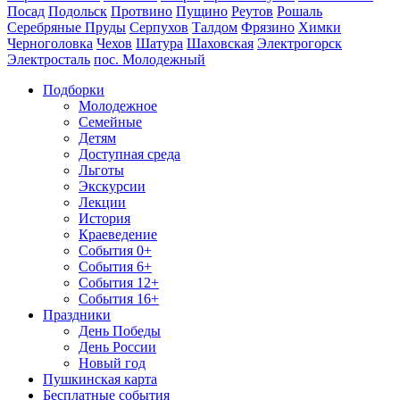
Посад
Подольск
Протвино
Пущино
Реутов
Рошаль
Серебряные Пруды
Серпухов
Талдом
Фрязино
Химки
Черноголовка
Чехов
Шатура
Шаховская
Электрогорск
Электросталь
пос. Молодежный
Подборки
Молодежное
Семейные
Детям
Доступная среда
Льготы
Экскурсии
Лекции
История
Краеведение
События 0+
События 6+
События 12+
События 16+
Праздники
День Победы
День России
Новый год
Пушкинская карта
Бесплатные события