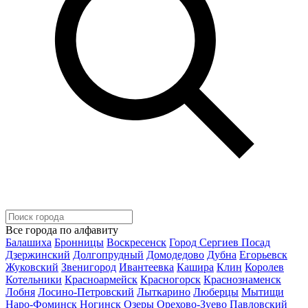
Все города по алфавиту
Балашиха
Бронницы
Воскресенск
Город Сергиев Посад
Дзержинский
Долгопрудный
Домодедово
Дубна
Егорьевск
Жуковский
Звенигород
Ивантеевка
Кашира
Клин
Королев
Котельники
Красноармейск
Красногорск
Краснознаменск
Лобня
Лосино-Петровский
Лыткарино
Люберцы
Мытищи
Наро-Фоминск
Ногинск
Озеры
Орехово-Зуево
Павловский