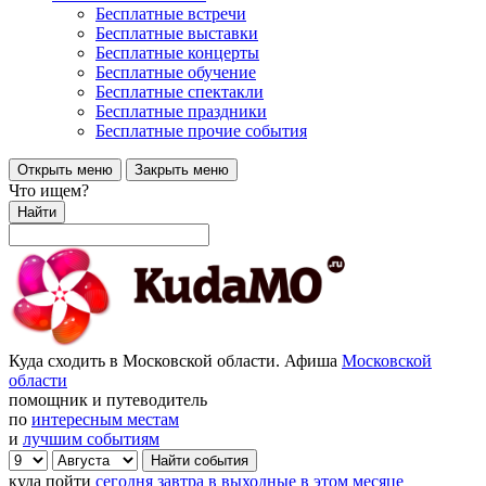
Бесплатные встречи
Бесплатные выставки
Бесплатные концерты
Бесплатные обучение
Бесплатные спектакли
Бесплатные праздники
Бесплатные прочие события
Открыть меню
Закрыть меню
Что ищем?
Найти
Куда сходить в Московской области. Афиша
Московской
области
помощник и путеводитель
по
интересным местам
и
лучшим событиям
куда пойти
сегодня
завтра
в выходные
в этом месяце