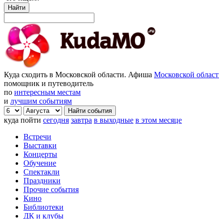
Найти
Куда сходить в Московской области. Афиша
Московской облас
помощник и путеводитель
по
интересным местам
и
лучшим событиям
куда пойти
сегодня
завтра
в выходные
в этом месяце
Встречи
Выставки
Концерты
Обучение
Спектакли
Праздники
Прочие события
Кино
Библиотеки
ДК и клубы