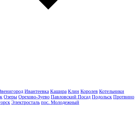
Звенигород
Ивантеевка
Кашира
Клин
Королев
Котельники
к
Озеры
Орехово-Зуево
Павловский Посад
Подольск
Протвино
горск
Электросталь
пос. Молодежный