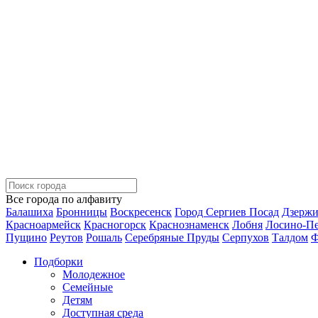
Все города по алфавиту
Балашиха
Бронницы
Воскресенск
Город Сергиев Посад
Дзерж
Красноармейск
Красногорск
Краснознаменск
Лобня
Лосино-П
Пущино
Реутов
Рошаль
Серебряные Пруды
Серпухов
Талдом
Ф
Подборки
Молодежное
Семейные
Детям
Доступная среда