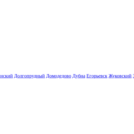
инский
Долгопрудный
Домодедово
Дубна
Егорьевск
Жуковский