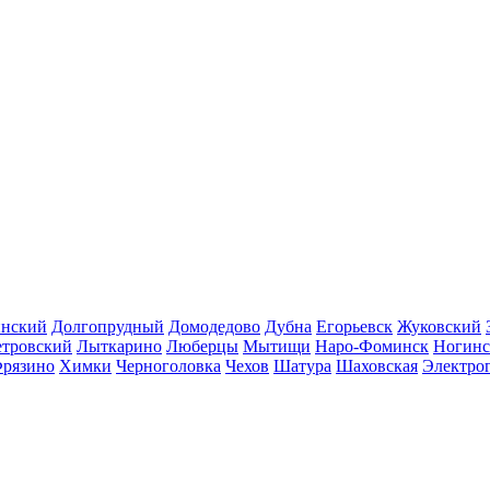
инский
Долгопрудный
Домодедово
Дубна
Егорьевск
Жуковский
етровский
Лыткарино
Люберцы
Мытищи
Наро-Фоминск
Ногинс
рязино
Химки
Черноголовка
Чехов
Шатура
Шаховская
Электро