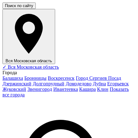
Поиск по сайту
Вся Московская область
✓
Вся Московская область
Города
Балашиха
Бронницы
Воскресенск
Город Сергиев Посад
Дзержинский
Долгопрудный
Домодедово
Дубна
Егорьевск
Жуковский
Звенигород
Ивантеевка
Кашира
Клин
Показать
все города