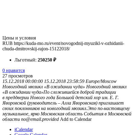
Цены и условия
RUB
https://kuda-mo.ru/event/novogodnij-myuzikl-v-ozhidanii-
chuda-dmitrovskij-rajon-15122018/
Льготный:
250
250
₽
0 нравится
27
просмотров
15.12.2018 00:00:00
15.12.2018 23:58:59
Europe/Moscow
Новогодний мюзикл «В ожидании чуда»
Новогодний мюзикл
«В ожидании чуда»По сложившейся доброй традиции
в преддверии Нового года Большой детский хор им. Е. Г.
Яворовской (руководитель – Алла Яворовская) приглашает
своих поклонников на новогодний мюзикл.Это по-настоящему
музыкальное, ярко
Московская область
События в Московской
области
no@email.provided
Add to Calendar
iCalendar
Google Calendar