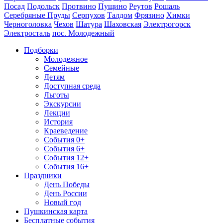
Посад
Подольск
Протвино
Пущино
Реутов
Рошаль
Серебряные Пруды
Серпухов
Талдом
Фрязино
Химки
Черноголовка
Чехов
Шатура
Шаховская
Электрогорск
Электросталь
пос. Молодежный
Подборки
Молодежное
Семейные
Детям
Доступная среда
Льготы
Экскурсии
Лекции
История
Краеведение
События 0+
События 6+
События 12+
События 16+
Праздники
День Победы
День России
Новый год
Пушкинская карта
Бесплатные события