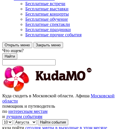
Бесплатные встречи
Бесплатные выставки
Бесплатные концерты
Бесплатные обучение
Бесплатные спектакли
Бесплатные праздники
Бесплатные прочие события
Открыть меню
Закрыть меню
Что ищем?
Найти
Куда сходить в Московской области. Афиша
Московской
области
помощник и путеводитель
по
интересным местам
и
лучшим событиям
куда пойти
сегодня
завтра
в выходные
в этом месяце