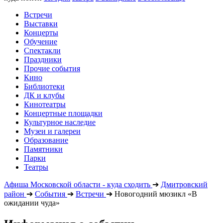
Встречи
Выставки
Концерты
Обучение
Спектакли
Праздники
Прочие события
Кино
Библиотеки
ДК и клубы
Кинотеатры
Концертные площадки
Культурное наследие
Музеи и галереи
Образование
Памятники
Парки
Театры
Афиша Московской области - куда сходить
➔
Дмитровский
район
➔
События
➔
Встречи
➔
Новогодний мюзикл «В
ожидании чуда»