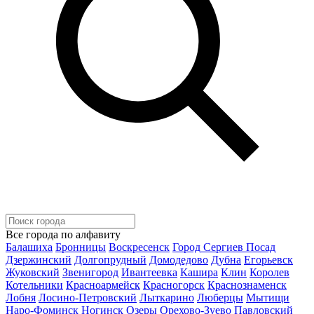
Все города по алфавиту
Балашиха
Бронницы
Воскресенск
Город Сергиев Посад
Дзержинский
Долгопрудный
Домодедово
Дубна
Егорьевск
Жуковский
Звенигород
Ивантеевка
Кашира
Клин
Королев
Котельники
Красноармейск
Красногорск
Краснознаменск
Лобня
Лосино-Петровский
Лыткарино
Люберцы
Мытищи
Наро-Фоминск
Ногинск
Озеры
Орехово-Зуево
Павловский