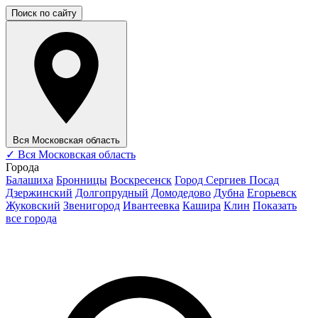
Поиск по сайту
Вся Московская область
✓
Вся Московская область
Города
Балашиха
Бронницы
Воскресенск
Город Сергиев Посад
Дзержинский
Долгопрудный
Домодедово
Дубна
Егорьевск
Жуковский
Звенигород
Ивантеевка
Кашира
Клин
Показать
все города