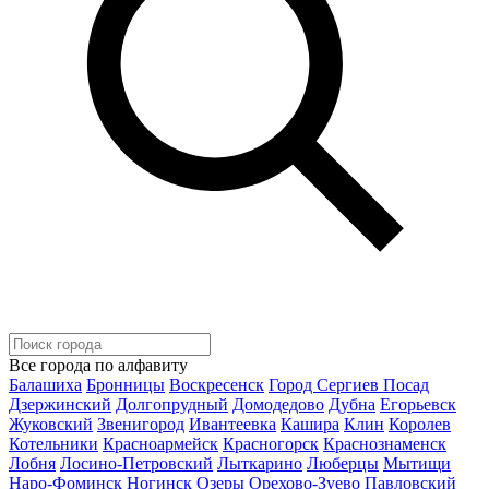
Все города по алфавиту
Балашиха
Бронницы
Воскресенск
Город Сергиев Посад
Дзержинский
Долгопрудный
Домодедово
Дубна
Егорьевск
Жуковский
Звенигород
Ивантеевка
Кашира
Клин
Королев
Котельники
Красноармейск
Красногорск
Краснознаменск
Лобня
Лосино-Петровский
Лыткарино
Люберцы
Мытищи
Наро-Фоминск
Ногинск
Озеры
Орехово-Зуево
Павловский