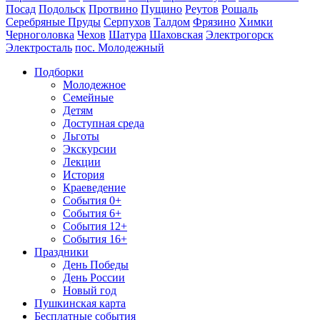
Посад
Подольск
Протвино
Пущино
Реутов
Рошаль
Серебряные Пруды
Серпухов
Талдом
Фрязино
Химки
Черноголовка
Чехов
Шатура
Шаховская
Электрогорск
Электросталь
пос. Молодежный
Подборки
Молодежное
Семейные
Детям
Доступная среда
Льготы
Экскурсии
Лекции
История
Краеведение
События 0+
События 6+
События 12+
События 16+
Праздники
День Победы
День России
Новый год
Пушкинская карта
Бесплатные события