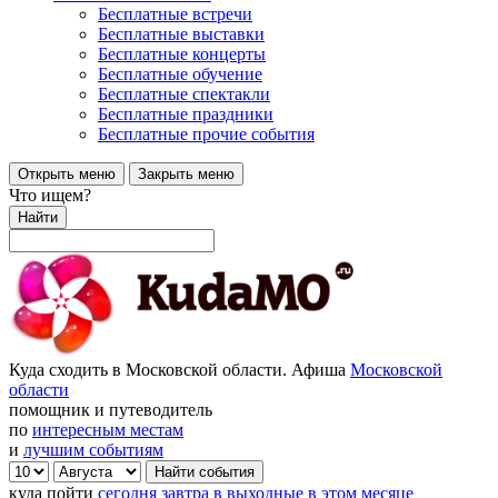
Бесплатные встречи
Бесплатные выставки
Бесплатные концерты
Бесплатные обучение
Бесплатные спектакли
Бесплатные праздники
Бесплатные прочие события
Открыть меню
Закрыть меню
Что ищем?
Найти
Куда сходить в Московской области. Афиша
Московской
области
помощник и путеводитель
по
интересным местам
и
лучшим событиям
куда пойти
сегодня
завтра
в выходные
в этом месяце