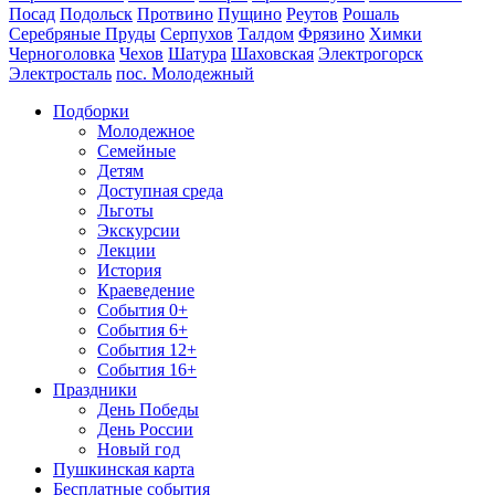
Посад
Подольск
Протвино
Пущино
Реутов
Рошаль
Серебряные Пруды
Серпухов
Талдом
Фрязино
Химки
Черноголовка
Чехов
Шатура
Шаховская
Электрогорск
Электросталь
пос. Молодежный
Подборки
Молодежное
Семейные
Детям
Доступная среда
Льготы
Экскурсии
Лекции
История
Краеведение
События 0+
События 6+
События 12+
События 16+
Праздники
День Победы
День России
Новый год
Пушкинская карта
Бесплатные события