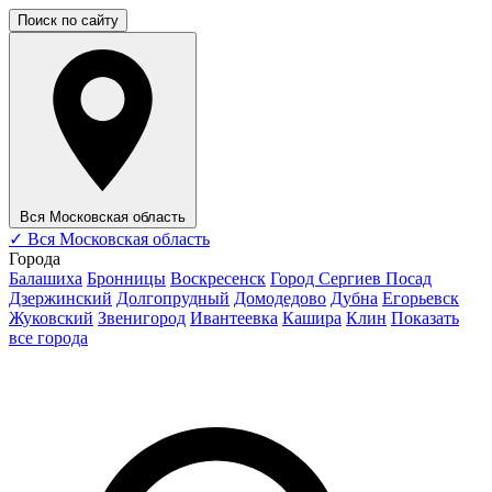
Поиск по сайту
Вся Московская область
✓
Вся Московская область
Города
Балашиха
Бронницы
Воскресенск
Город Сергиев Посад
Дзержинский
Долгопрудный
Домодедово
Дубна
Егорьевск
Жуковский
Звенигород
Ивантеевка
Кашира
Клин
Показать
все города