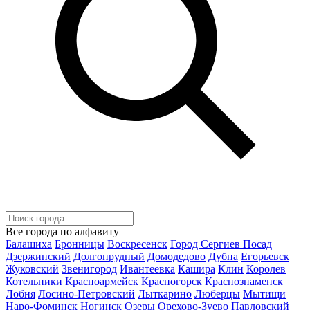
Все города по алфавиту
Балашиха
Бронницы
Воскресенск
Город Сергиев Посад
Дзержинский
Долгопрудный
Домодедово
Дубна
Егорьевск
Жуковский
Звенигород
Ивантеевка
Кашира
Клин
Королев
Котельники
Красноармейск
Красногорск
Краснознаменск
Лобня
Лосино-Петровский
Лыткарино
Люберцы
Мытищи
Наро-Фоминск
Ногинск
Озеры
Орехово-Зуево
Павловский