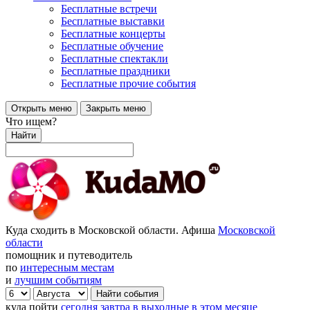
Бесплатные встречи
Бесплатные выставки
Бесплатные концерты
Бесплатные обучение
Бесплатные спектакли
Бесплатные праздники
Бесплатные прочие события
Открыть меню
Закрыть меню
Что ищем?
Найти
Куда сходить в Московской области. Афиша
Московской
области
помощник и путеводитель
по
интересным местам
и
лучшим событиям
куда пойти
сегодня
завтра
в выходные
в этом месяце