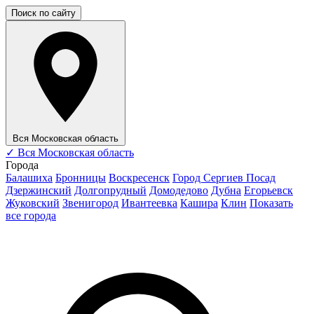
Поиск по сайту
Вся Московская область
✓
Вся Московская область
Города
Балашиха
Бронницы
Воскресенск
Город Сергиев Посад
Дзержинский
Долгопрудный
Домодедово
Дубна
Егорьевск
Жуковский
Звенигород
Ивантеевка
Кашира
Клин
Показать
все города