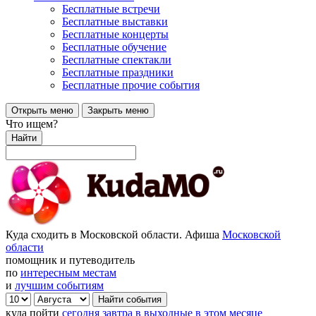
Бесплатные встречи
Бесплатные выставки
Бесплатные концерты
Бесплатные обучение
Бесплатные спектакли
Бесплатные праздники
Бесплатные прочие события
Открыть меню
Закрыть меню
Что ищем?
Найти
Куда сходить в Московской области. Афиша
Московской
области
помощник и путеводитель
по
интересным местам
и
лучшим событиям
куда пойти
сегодня
завтра
в выходные
в этом месяце