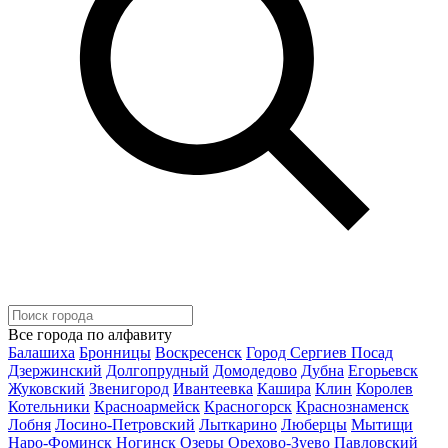
Все города по алфавиту
Балашиха
Бронницы
Воскресенск
Город Сергиев Посад
Дзержинский
Долгопрудный
Домодедово
Дубна
Егорьевск
Жуковский
Звенигород
Ивантеевка
Кашира
Клин
Королев
Котельники
Красноармейск
Красногорск
Краснознаменск
Лобня
Лосино-Петровский
Лыткарино
Люберцы
Мытищи
Наро-Фоминск
Ногинск
Озеры
Орехово-Зуево
Павловский