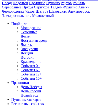
Посад
Подольск
Протвино
Пущино
Реутов
Рошаль
Серебряные Пруды
Серпухов
Талдом
Фрязино
Химки
Черноголовка
Чехов
Шатура
Шаховская
Электрогорск
Электросталь
пос. Молодежный
Подборки
Молодежное
Семейные
Детям
Доступная среда
Льготы
Экскурсии
Лекции
История
Краеведение
События 0+
События 6+
События 12+
События 16+
Праздники
День Победы
День России
Новый год
Пушкинская карта
Бесплатные события