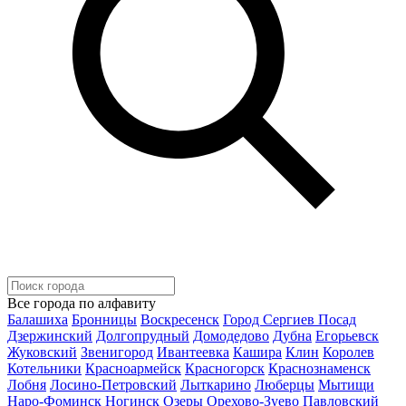
Все города по алфавиту
Балашиха
Бронницы
Воскресенск
Город Сергиев Посад
Дзержинский
Долгопрудный
Домодедово
Дубна
Егорьевск
Жуковский
Звенигород
Ивантеевка
Кашира
Клин
Королев
Котельники
Красноармейск
Красногорск
Краснознаменск
Лобня
Лосино-Петровский
Лыткарино
Люберцы
Мытищи
Наро-Фоминск
Ногинск
Озеры
Орехово-Зуево
Павловский