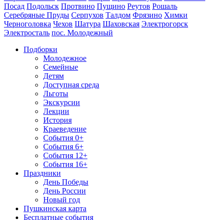
Посад
Подольск
Протвино
Пущино
Реутов
Рошаль
Серебряные Пруды
Серпухов
Талдом
Фрязино
Химки
Черноголовка
Чехов
Шатура
Шаховская
Электрогорск
Электросталь
пос. Молодежный
Подборки
Молодежное
Семейные
Детям
Доступная среда
Льготы
Экскурсии
Лекции
История
Краеведение
События 0+
События 6+
События 12+
События 16+
Праздники
День Победы
День России
Новый год
Пушкинская карта
Бесплатные события