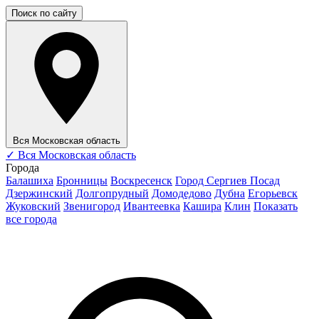
Поиск по сайту
Вся Московская область
✓
Вся Московская область
Города
Балашиха
Бронницы
Воскресенск
Город Сергиев Посад
Дзержинский
Долгопрудный
Домодедово
Дубна
Егорьевск
Жуковский
Звенигород
Ивантеевка
Кашира
Клин
Показать
все города