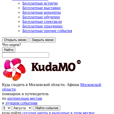
Бесплатные встречи
Бесплатные выставки
Бесплатные концерты
Бесплатные обучение
Бесплатные спектакли
Бесплатные праздники
Бесплатные прочие события
Открыть меню
Закрыть меню
Что ищем?
Найти
Куда сходить в Московской области. Афиша
Московской
области
помощник и путеводитель
по
интересным местам
и
лучшим событиям
куда пойти
сегодня
завтра
в выходные
в этом месяце