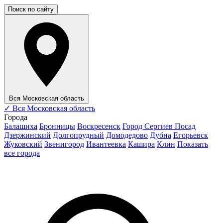
Поиск по сайту
Вся Московская область
✓
Вся Московская область
Города
Балашиха
Бронницы
Воскресенск
Город Сергиев Посад
Дзержинский
Долгопрудный
Домодедово
Дубна
Егорьевск
Жуковский
Звенигород
Ивантеевка
Кашира
Клин
Показать
все города