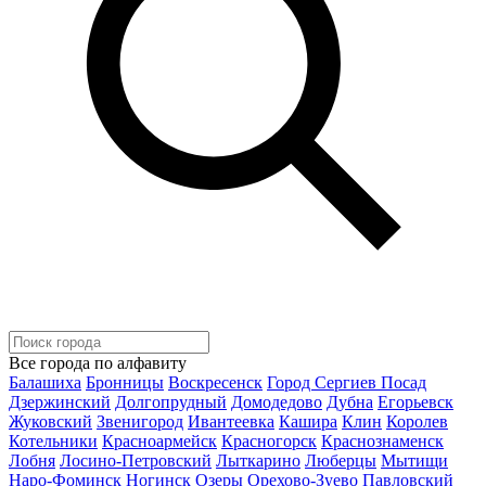
Все города по алфавиту
Балашиха
Бронницы
Воскресенск
Город Сергиев Посад
Дзержинский
Долгопрудный
Домодедово
Дубна
Егорьевск
Жуковский
Звенигород
Ивантеевка
Кашира
Клин
Королев
Котельники
Красноармейск
Красногорск
Краснознаменск
Лобня
Лосино-Петровский
Лыткарино
Люберцы
Мытищи
Наро-Фоминск
Ногинск
Озеры
Орехово-Зуево
Павловский