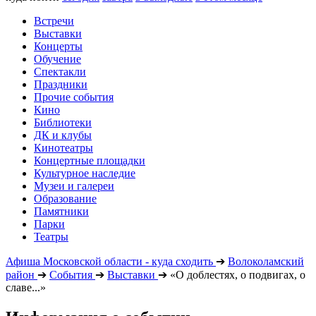
Встречи
Выставки
Концерты
Обучение
Спектакли
Праздники
Прочие события
Кино
Библиотеки
ДК и клубы
Кинотеатры
Концертные площадки
Культурное наследие
Музеи и галереи
Образование
Памятники
Парки
Театры
Афиша Московской области - куда сходить
➔
Волоколамский
район
➔
События
➔
Выставки
➔
«О доблестях, о подвигах, о
славе...»