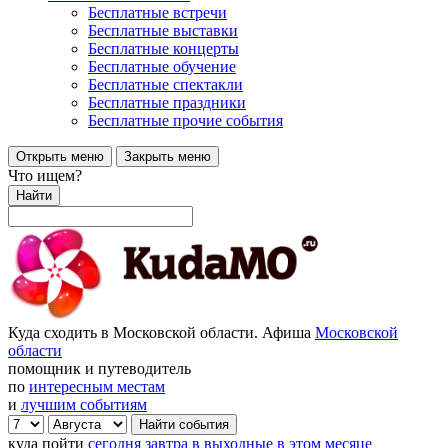
Бесплатные встречи
Бесплатные выставки
Бесплатные концерты
Бесплатные обучение
Бесплатные спектакли
Бесплатные праздники
Бесплатные прочие события
Открыть меню
Закрыть меню
Что ищем?
Найти
Куда сходить в Московской области. Афиша
Московской
области
помощник и путеводитель
по
интересным местам
и
лучшим событиям
куда пойти
сегодня
завтра
в выходные
в этом месяце