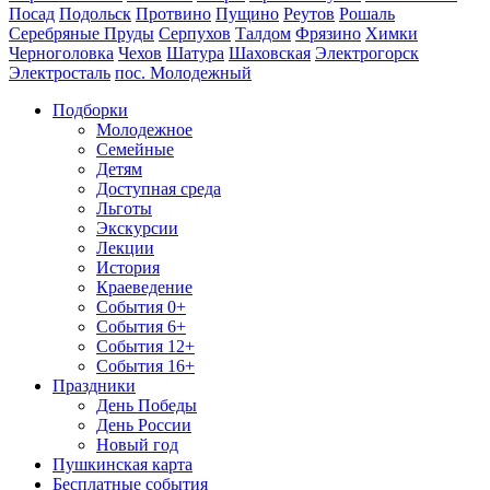
Посад
Подольск
Протвино
Пущино
Реутов
Рошаль
Серебряные Пруды
Серпухов
Талдом
Фрязино
Химки
Черноголовка
Чехов
Шатура
Шаховская
Электрогорск
Электросталь
пос. Молодежный
Подборки
Молодежное
Семейные
Детям
Доступная среда
Льготы
Экскурсии
Лекции
История
Краеведение
События 0+
События 6+
События 12+
События 16+
Праздники
День Победы
День России
Новый год
Пушкинская карта
Бесплатные события