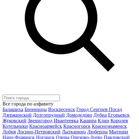
Все города по алфавиту
Балашиха
Бронницы
Воскресенск
Город Сергиев Посад
Дзержинский
Долгопрудный
Домодедово
Дубна
Егорьевск
Жуковский
Звенигород
Ивантеевка
Кашира
Клин
Королев
Котельники
Красноармейск
Красногорск
Краснознаменск
Лобня
Лосино-Петровский
Лыткарино
Люберцы
Мытищи
Наро-Фоминск
Ногинск
Озеры
Орехово-Зуево
Павловский