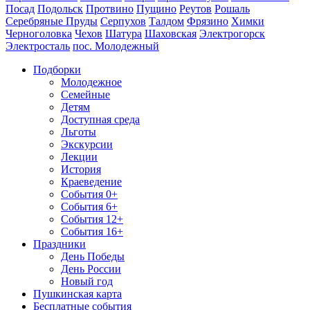
Посад
Подольск
Протвино
Пущино
Реутов
Рошаль
Серебряные Пруды
Серпухов
Талдом
Фрязино
Химки
Черноголовка
Чехов
Шатура
Шаховская
Электрогорск
Электросталь
пос. Молодежный
Подборки
Молодежное
Семейные
Детям
Доступная среда
Льготы
Экскурсии
Лекции
История
Краеведение
События 0+
События 6+
События 12+
События 16+
Праздники
День Победы
День России
Новый год
Пушкинская карта
Бесплатные события