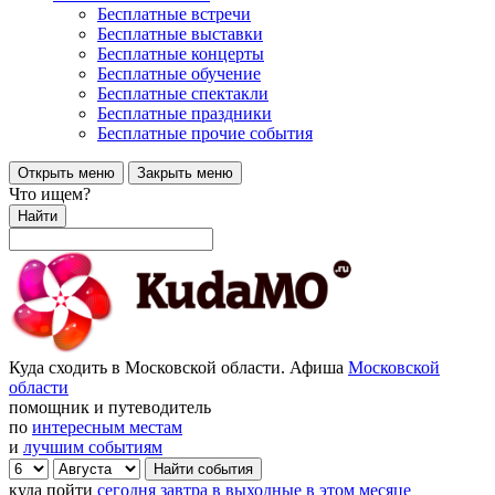
Бесплатные встречи
Бесплатные выставки
Бесплатные концерты
Бесплатные обучение
Бесплатные спектакли
Бесплатные праздники
Бесплатные прочие события
Открыть меню
Закрыть меню
Что ищем?
Найти
Куда сходить в Московской области. Афиша
Московской
области
помощник и путеводитель
по
интересным местам
и
лучшим событиям
куда пойти
сегодня
завтра
в выходные
в этом месяце