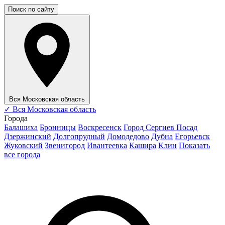
Поиск по сайту
Вся Московская область
✓
Вся Московская область
Города
Балашиха
Бронницы
Воскресенск
Город Сергиев Посад
Дзержинский
Долгопрудный
Домодедово
Дубна
Егорьевск
Жуковский
Звенигород
Ивантеевка
Кашира
Клин
Показать
все города