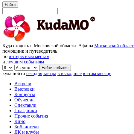
Найти
Куда сходить в Московской области. Афиша
Московской облас
помощник и путеводитель
по
интересным местам
и
лучшим событиям
куда пойти
сегодня
завтра
в выходные
в этом месяце
Встречи
Выставки
Концерты
Обучение
Спектакли
Праздники
Прочие события
Кино
Библиотеки
ДК и клубы