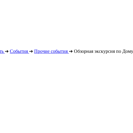
ть
➔
События
➔
Прочие события
➔
Обзорная экскурсия по Дом