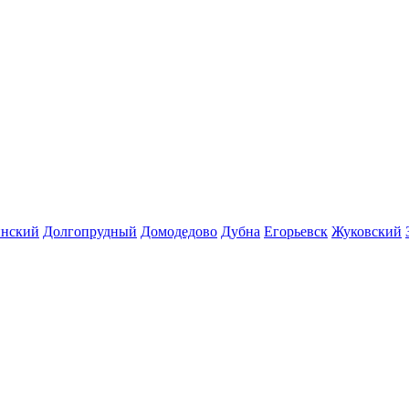
инский
Долгопрудный
Домодедово
Дубна
Егорьевск
Жуковский