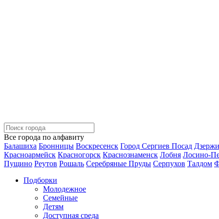
Все города по алфавиту
Балашиха
Бронницы
Воскресенск
Город Сергиев Посад
Дзерж
Красноармейск
Красногорск
Краснознаменск
Лобня
Лосино-П
Пущино
Реутов
Рошаль
Серебряные Пруды
Серпухов
Талдом
Ф
Подборки
Молодежное
Семейные
Детям
Доступная среда