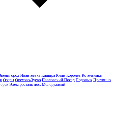
Звенигород
Ивантеевка
Кашира
Клин
Королев
Котельники
к
Озеры
Орехово-Зуево
Павловский Посад
Подольск
Протвино
горск
Электросталь
пос. Молодежный