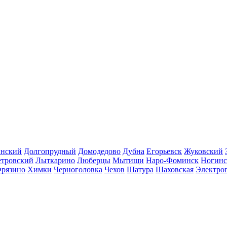
инский
Долгопрудный
Домодедово
Дубна
Егорьевск
Жуковский
етровский
Лыткарино
Люберцы
Мытищи
Наро-Фоминск
Ногинс
рязино
Химки
Черноголовка
Чехов
Шатура
Шаховская
Электро