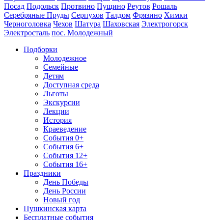
Посад
Подольск
Протвино
Пущино
Реутов
Рошаль
Серебряные Пруды
Серпухов
Талдом
Фрязино
Химки
Черноголовка
Чехов
Шатура
Шаховская
Электрогорск
Электросталь
пос. Молодежный
Подборки
Молодежное
Семейные
Детям
Доступная среда
Льготы
Экскурсии
Лекции
История
Краеведение
События 0+
События 6+
События 12+
События 16+
Праздники
День Победы
День России
Новый год
Пушкинская карта
Бесплатные события