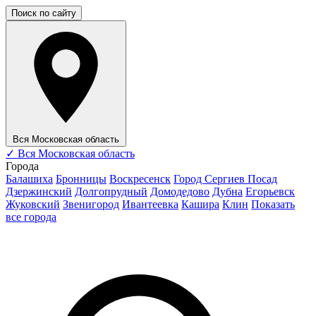
Поиск по сайту
Вся Московская область
✓
Вся Московская область
Города
Балашиха
Бронницы
Воскресенск
Город Сергиев Посад
Дзержинский
Долгопрудный
Домодедово
Дубна
Егорьевск
Жуковский
Звенигород
Ивантеевка
Кашира
Клин
Показать
все города