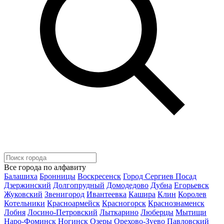
Все города по алфавиту
Балашиха
Бронницы
Воскресенск
Город Сергиев Посад
Дзержинский
Долгопрудный
Домодедово
Дубна
Егорьевск
Жуковский
Звенигород
Ивантеевка
Кашира
Клин
Королев
Котельники
Красноармейск
Красногорск
Краснознаменск
Лобня
Лосино-Петровский
Лыткарино
Люберцы
Мытищи
Наро-Фоминск
Ногинск
Озеры
Орехово-Зуево
Павловский