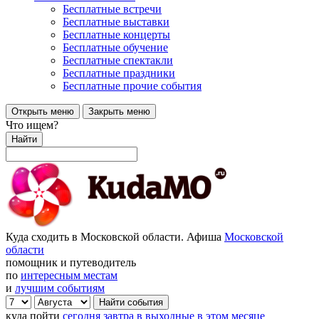
Бесплатные встречи
Бесплатные выставки
Бесплатные концерты
Бесплатные обучение
Бесплатные спектакли
Бесплатные праздники
Бесплатные прочие события
Открыть меню
Закрыть меню
Что ищем?
Найти
Куда сходить в Московской области. Афиша
Московской
области
помощник и путеводитель
по
интересным местам
и
лучшим событиям
куда пойти
сегодня
завтра
в выходные
в этом месяце