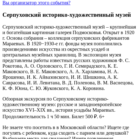
Вы организатор этого события?
Серпуховский историко-художественный музей
Серпуховский историко-художественный музей – крупнейшая
и богатейшая картинная галерея Подмосковья. Открыт в 1920
г. Основа собрания –
коллекция серпуховских фабрикантов
Мараевых. В 1920−1930-е гг. фонды музея пополнились
произведениями искусства из окрестных усадеб и
центральных музейных хранилищ. В экспозиции музея
представлены работы известных русских художников Ф. С.
Рокотова, А. О. Орловского, Г. И. Семирадского, К. Е.
Маковского, В. Е. Маковского, А. А. Харламова, Н. А.
Ярошенко, И. К. Айвазовского, И. И. Шишкина, А. К.
Саврасова, И. И. Левитана, В. Д. Поленова, В. М. Васнецова,
К. Ф. Юона, С. Ю. Жуковского, К. А. Коровина.
Обзорная экскурсия по Серпуховскому историко-
художественному музею: русское и западноевропейское
искусство XVI–XIX вв., история усадьбы Мараевых.
Продолжительность 1 ч 50 мин. Билет 500 ₽. 6+
Не знаете что посетить в в Московской области? Ищете где
погулять с ребенком, куда сходить с парнем или девушкой?
Выбираете место для свидания? Ищете развлечения