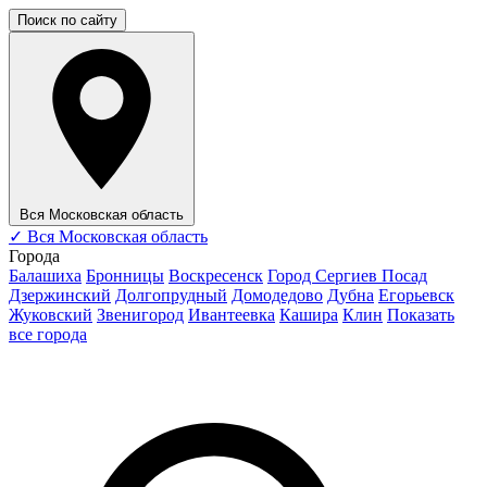
Поиск по сайту
Вся Московская область
✓
Вся Московская область
Города
Балашиха
Бронницы
Воскресенск
Город Сергиев Посад
Дзержинский
Долгопрудный
Домодедово
Дубна
Егорьевск
Жуковский
Звенигород
Ивантеевка
Кашира
Клин
Показать
все города