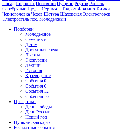
Посад
Подольск
Протвино
Пущино
Реутов
Рошаль
Серебряные Пруды
Серпухов
Талдом
Фрязино
Химки
Черноголовка
Чехов
Шатура
Шаховская
Электрогорск
Электросталь
пос. Молодежный
Подборки
Молодежное
Семейные
Детям
Доступная среда
Льготы
Экскурсии
Лекции
История
Краеведение
События 0+
События 6+
События 12+
События 16+
Праздники
День Победы
День России
Новый год
Пушкинская карта
Бесплатные события