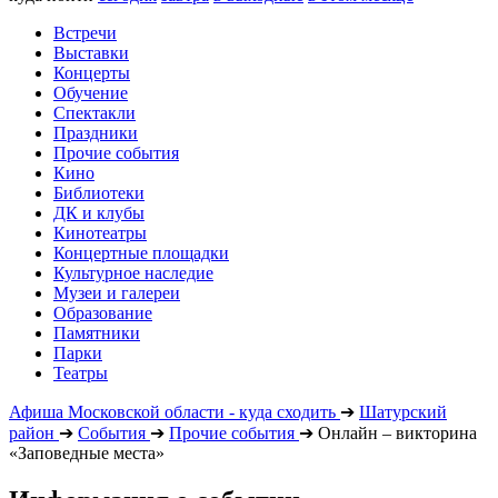
Встречи
Выставки
Концерты
Обучение
Спектакли
Праздники
Прочие события
Кино
Библиотеки
ДК и клубы
Кинотеатры
Концертные площадки
Культурное наследие
Музеи и галереи
Образование
Памятники
Парки
Театры
Афиша Московской области - куда сходить
➔
Шатурский
район
➔
События
➔
Прочие события
➔
Онлайн – викторина
«Заповедные места»