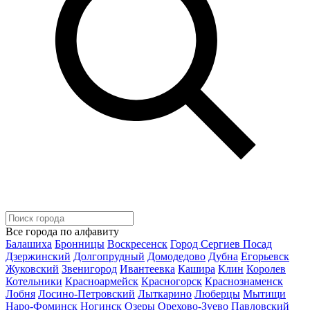
Все города по алфавиту
Балашиха
Бронницы
Воскресенск
Город Сергиев Посад
Дзержинский
Долгопрудный
Домодедово
Дубна
Егорьевск
Жуковский
Звенигород
Ивантеевка
Кашира
Клин
Королев
Котельники
Красноармейск
Красногорск
Краснознаменск
Лобня
Лосино-Петровский
Лыткарино
Люберцы
Мытищи
Наро-Фоминск
Ногинск
Озеры
Орехово-Зуево
Павловский