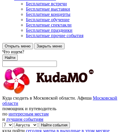
Бесплатные встречи
Бесплатные выставки
Бесплатные концерты
Бесплатные обучение
Бесплатные спектакли
Бесплатные праздники
Бесплатные прочие события
Открыть меню
Закрыть меню
Что ищем?
Найти
Куда сходить в Московской области. Афиша
Московской
области
помощник и путеводитель
по
интересным местам
и
лучшим событиям
куда пойти
сегодня
завтра
в выходные
в этом месяце