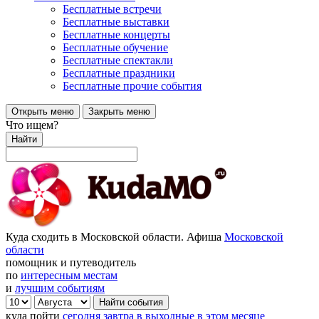
Бесплатные встречи
Бесплатные выставки
Бесплатные концерты
Бесплатные обучение
Бесплатные спектакли
Бесплатные праздники
Бесплатные прочие события
Открыть меню
Закрыть меню
Что ищем?
Найти
Куда сходить в Московской области. Афиша
Московской
области
помощник и путеводитель
по
интересным местам
и
лучшим событиям
куда пойти
сегодня
завтра
в выходные
в этом месяце