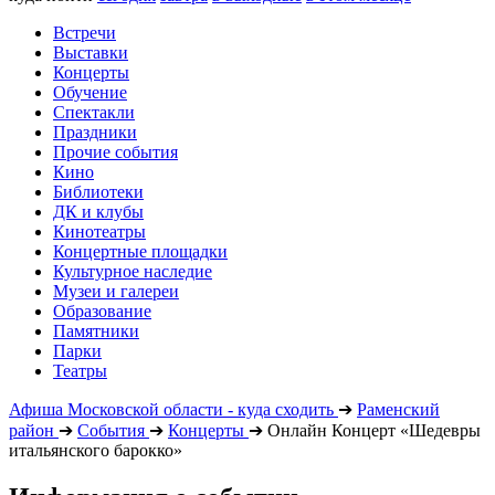
Встречи
Выставки
Концерты
Обучение
Спектакли
Праздники
Прочие события
Кино
Библиотеки
ДК и клубы
Кинотеатры
Концертные площадки
Культурное наследие
Музеи и галереи
Образование
Памятники
Парки
Театры
Афиша Московской области - куда сходить
➔
Раменский
район
➔
События
➔
Концерты
➔
Онлайн Концерт «Шедевры
итальянского барокко»