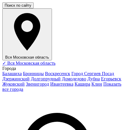
Поиск по сайту
Вся Московская область
✓
Вся Московская область
Города
Балашиха
Бронницы
Воскресенск
Город Сергиев Посад
Дзержинский
Долгопрудный
Домодедово
Дубна
Егорьевск
Жуковский
Звенигород
Ивантеевка
Кашира
Клин
Показать
все города