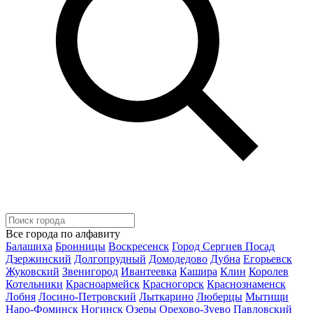
Все города по алфавиту
Балашиха
Бронницы
Воскресенск
Город Сергиев Посад
Дзержинский
Долгопрудный
Домодедово
Дубна
Егорьевск
Жуковский
Звенигород
Ивантеевка
Кашира
Клин
Королев
Котельники
Красноармейск
Красногорск
Краснознаменск
Лобня
Лосино-Петровский
Лыткарино
Люберцы
Мытищи
Наро-Фоминск
Ногинск
Озеры
Орехово-Зуево
Павловский