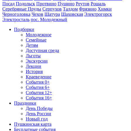
Посад
Подольск
Протвино
Пущино
Реутов
Рошаль
Серебряные Пруды
Серпухов
Талдом
Фрязино
Химки
Черноголовка
Чехов
Шатура
Шаховская
Электрогорск
Электросталь
пос. Молодежный
Подборки
Молодежное
Семейные
Детям
Доступная среда
Льготы
Экскурсии
Лекции
История
Краеведение
События 0+
События 6+
События 12+
События 16+
Праздники
День Победы
День России
Новый год
Пушкинская карта
Бесплатные события