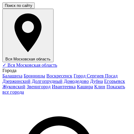
Поиск по сайту
Вся Московская область
✓
Вся Московская область
Города
Балашиха
Бронницы
Воскресенск
Город Сергиев Посад
Дзержинский
Долгопрудный
Домодедово
Дубна
Егорьевск
Жуковский
Звенигород
Ивантеевка
Кашира
Клин
Показать
все города