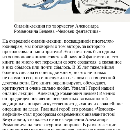
Онлайн-лекция по творчеству Александра
Романовича Беляева «Человек-фантастика»
На очередной онлайн-лекции, посвященной писателям-
юбилярам, мы поговорим о том авторе, за которого
проголосовали наши зрители! Этот писатель
был одним
из основоположников советской научной фантастики, его
книги на
много лет пережили своего создателя, а сказанное
в них сбылось или почти сбылось. В 35 лет тяжелейшая
болезнь сделала его неподвижным, но это не только
не сломило его, но и послужило началом его творческой
деятельности. Его книги экранизируют, обсуждают,
критикуют и очень сильно любят. Узнали? Герой нашей
онлайн-лекции –
Александр Романович Беляев! Именно
он предвидел появление невероятных возможностей
медицины: аппарат искусственного дыхания и сложнейшие
операции на глаза. Главный герой его романа «Человек-
амфибия» стал прообразом современных аквалангистов!
Безусловно, это далеко не все свершения Александра
Романовича на литературном поприще. В рамках лекции
мы поднимем ряд важных вопросов, которые позволят нам