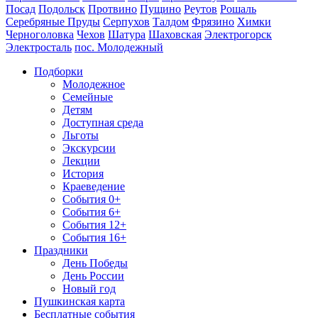
Посад
Подольск
Протвино
Пущино
Реутов
Рошаль
Серебряные Пруды
Серпухов
Талдом
Фрязино
Химки
Черноголовка
Чехов
Шатура
Шаховская
Электрогорск
Электросталь
пос. Молодежный
Подборки
Молодежное
Семейные
Детям
Доступная среда
Льготы
Экскурсии
Лекции
История
Краеведение
События 0+
События 6+
События 12+
События 16+
Праздники
День Победы
День России
Новый год
Пушкинская карта
Бесплатные события