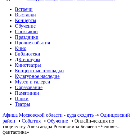
Встречи
Выставки
Концерты
Обучение
Спектакли
Праздники
Прочие события
Кино
Библиотеки
ДК и клубы
Кинотеатры
Концертные площадки
Культурное наследие
Музеи и галереи
Образование
Памятники
Парки
Театры
Афиша Московской области - куда сходить
➔
Одинцовский
район
➔
События
➔
Обучение
➔
Онлайн-лекция по
творчеству Александра Романовича Беляева «Человек-
фантастика»