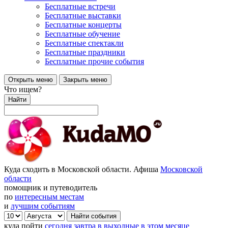
Бесплатные встречи
Бесплатные выставки
Бесплатные концерты
Бесплатные обучение
Бесплатные спектакли
Бесплатные праздники
Бесплатные прочие события
Открыть меню
Закрыть меню
Что ищем?
Найти
Куда сходить в Московской области. Афиша
Московской
области
помощник и путеводитель
по
интересным местам
и
лучшим событиям
куда пойти
сегодня
завтра
в выходные
в этом месяце