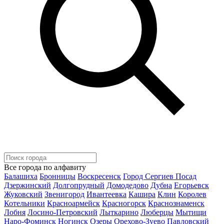
Все города по алфавиту
Балашиха
Бронницы
Воскресенск
Город Сергиев Посад
Дзержинский
Долгопрудный
Домодедово
Дубна
Егорьевск
Жуковский
Звенигород
Ивантеевка
Кашира
Клин
Королев
Котельники
Красноармейск
Красногорск
Краснознаменск
Лобня
Лосино-Петровский
Лыткарино
Люберцы
Мытищи
Наро-Фоминск
Ногинск
Озеры
Орехово-Зуево
Павловский