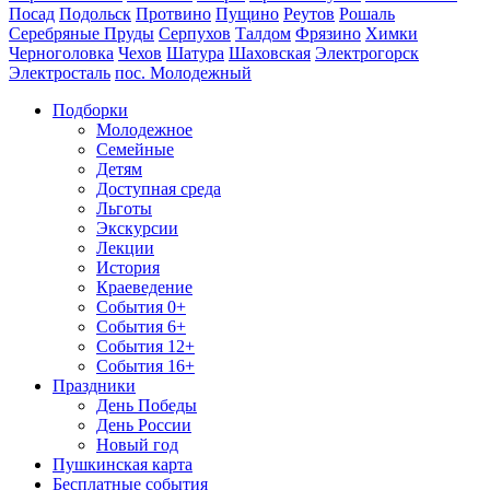
Посад
Подольск
Протвино
Пущино
Реутов
Рошаль
Серебряные Пруды
Серпухов
Талдом
Фрязино
Химки
Черноголовка
Чехов
Шатура
Шаховская
Электрогорск
Электросталь
пос. Молодежный
Подборки
Молодежное
Семейные
Детям
Доступная среда
Льготы
Экскурсии
Лекции
История
Краеведение
События 0+
События 6+
События 12+
События 16+
Праздники
День Победы
День России
Новый год
Пушкинская карта
Бесплатные события