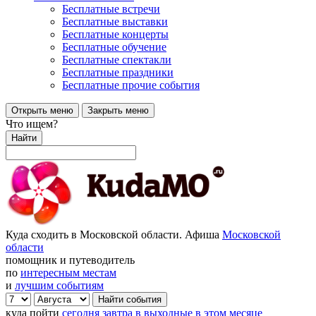
Бесплатные встречи
Бесплатные выставки
Бесплатные концерты
Бесплатные обучение
Бесплатные спектакли
Бесплатные праздники
Бесплатные прочие события
Открыть меню
Закрыть меню
Что ищем?
Найти
Куда сходить в Московской области. Афиша
Московской
области
помощник и путеводитель
по
интересным местам
и
лучшим событиям
куда пойти
сегодня
завтра
в выходные
в этом месяце