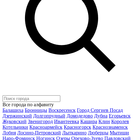
Все города по алфавиту
Балашиха
Бронницы
Воскресенск
Город Сергиев Посад
Дзержинский
Долгопрудный
Домодедово
Дубна
Егорьевск
Жуковский
Звенигород
Ивантеевка
Кашира
Клин
Королев
Котельники
Красноармейск
Красногорск
Краснознаменск
Лобня
Лосино-Петровский
Лыткарино
Люберцы
Мытищи
Наро-Фоминск
Ногинск
Озеры
Орехово-Зуево
Павловский