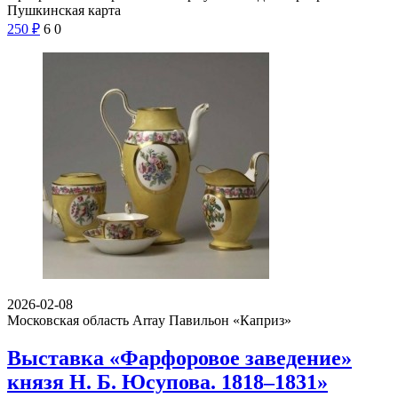
Пушкинская карта
250
₽
6
0
2026-02-08
Московская область Array
Павильон «Каприз»
Выставка «Фарфоровое заведение»
князя Н. Б. Юсупова. 1818–1831»