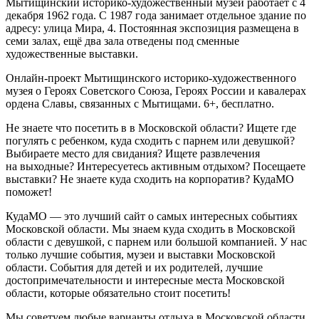
Мытищинский историко-художественный музей работает с 4
декабря 1962 года. С 1987 года занимает отдельное здание по
адресу: улица Мира, 4. Постоянная экспозиция размещена в
семи залах, ещё два зала отведены под сменные
художественные выставки.
Онлайн-проект Мытищинского историко-художественного
музея о Героях Советского Союза, Героях России и кавалерах
ордена Славы, связанных с Мытищами. 6+, бесплатно.
Не знаете что посетить в в Московской области? Ищете где
погулять с ребенком, куда сходить с парнем или девушкой?
Выбираете место для свидания? Ищете развлечения
на выходные? Интересуетесь активным отдыхом? Посещаете
выставки? Не знаете куда сходить на корпоратив? КудаМО
поможет!
КудаМО — это лучший сайт о самых интересных событиях
Московской области. Мы знаем куда сходить в Московской
области с девушкой, с парнем или большой компанией. У нас
только лучшие события, музеи и выставки Московской
области. События для детей и их родителей, лучшие
достопримечательности и интересные места Московской
области, которые обязательно стоит посетить!
Мы советуем любые варианты отдыха в Московской области