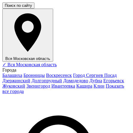
Поиск по сайту
Вся Московская область
✓
Вся Московская область
Города
Балашиха
Бронницы
Воскресенск
Город Сергиев Посад
Дзержинский
Долгопрудный
Домодедово
Дубна
Егорьевск
Жуковский
Звенигород
Ивантеевка
Кашира
Клин
Показать
все города