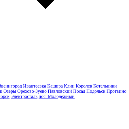
Звенигород
Ивантеевка
Кашира
Клин
Королев
Котельники
к
Озеры
Орехово-Зуево
Павловский Посад
Подольск
Протвино
горск
Электросталь
пос. Молодежный