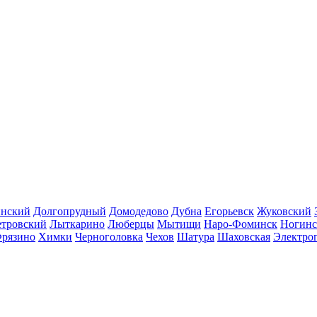
инский
Долгопрудный
Домодедово
Дубна
Егорьевск
Жуковский
етровский
Лыткарино
Люберцы
Мытищи
Наро-Фоминск
Ногинс
рязино
Химки
Черноголовка
Чехов
Шатура
Шаховская
Электро