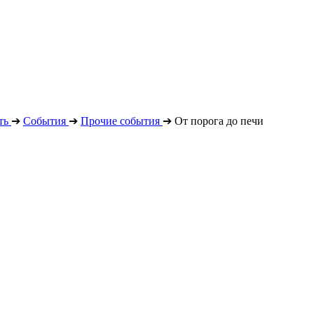
ть
➔
События
➔
Прочие события
➔
От порога до печи