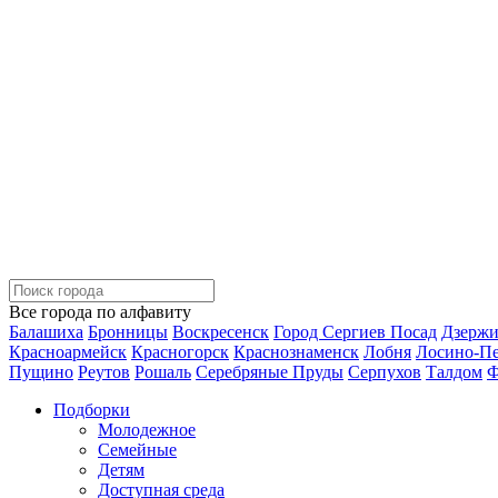
Все города по алфавиту
Балашиха
Бронницы
Воскресенск
Город Сергиев Посад
Дзерж
Красноармейск
Красногорск
Краснознаменск
Лобня
Лосино-П
Пущино
Реутов
Рошаль
Серебряные Пруды
Серпухов
Талдом
Ф
Подборки
Молодежное
Семейные
Детям
Доступная среда