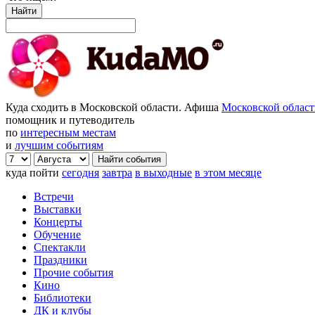
Найти
Куда сходить в Московской области. Афиша
Московской облас
помощник и путеводитель
по
интересным местам
и
лучшим событиям
куда пойти
сегодня
завтра
в выходные
в этом месяце
Встречи
Выставки
Концерты
Обучение
Спектакли
Праздники
Прочие события
Кино
Библиотеки
ДК и клубы