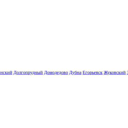
инский
Долгопрудный
Домодедово
Дубна
Егорьевск
Жуковский