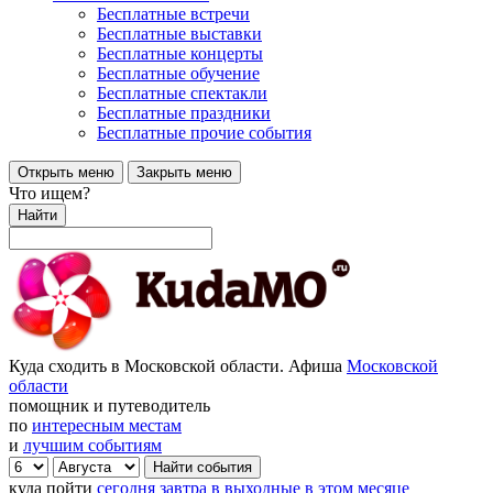
Бесплатные встречи
Бесплатные выставки
Бесплатные концерты
Бесплатные обучение
Бесплатные спектакли
Бесплатные праздники
Бесплатные прочие события
Открыть меню
Закрыть меню
Что ищем?
Найти
Куда сходить в Московской области. Афиша
Московской
области
помощник и путеводитель
по
интересным местам
и
лучшим событиям
куда пойти
сегодня
завтра
в выходные
в этом месяце