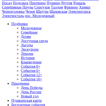
Посад
Подольск
Протвино
Пущино
Реутов
Рошаль
Серебряные Пруды
Серпухов
Талдом
Фрязино
Химки
Черноголовка
Чехов
Шатура
Шаховская
Электрогорск
Электросталь
пос. Молодежный
Подборки
Молодежное
Семейные
Детям
Доступная среда
Льготы
Экскурсии
Лекции
История
Краеведение
События 0+
События 6+
События 12+
События 16+
Праздники
День Победы
День России
Новый год
Пушкинская карта
Бесплатные события