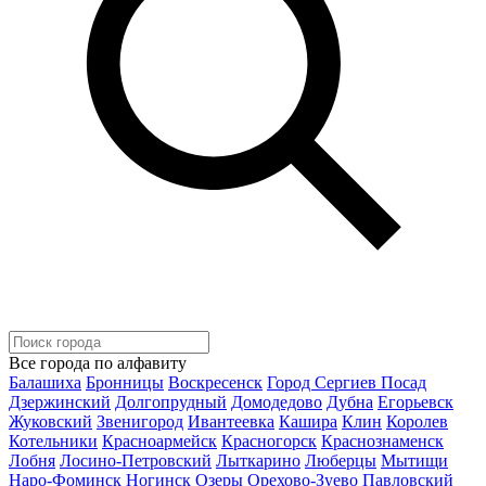
Все города по алфавиту
Балашиха
Бронницы
Воскресенск
Город Сергиев Посад
Дзержинский
Долгопрудный
Домодедово
Дубна
Егорьевск
Жуковский
Звенигород
Ивантеевка
Кашира
Клин
Королев
Котельники
Красноармейск
Красногорск
Краснознаменск
Лобня
Лосино-Петровский
Лыткарино
Люберцы
Мытищи
Наро-Фоминск
Ногинск
Озеры
Орехово-Зуево
Павловский