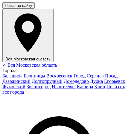
Поиск по сайту
Вся Московская область
✓
Вся Московская область
Города
Балашиха
Бронницы
Воскресенск
Город Сергиев Посад
Дзержинский
Долгопрудный
Домодедово
Дубна
Егорьевск
Жуковский
Звенигород
Ивантеевка
Кашира
Клин
Показать
все города