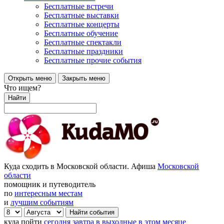
Бесплатные встречи
Бесплатные выставки
Бесплатные концерты
Бесплатные обучение
Бесплатные спектакли
Бесплатные праздники
Бесплатные прочие события
Открыть меню
Закрыть меню
Что ищем?
Найти
Куда сходить в Московской области. Афиша
Московской
области
помощник и путеводитель
по
интересным местам
и
лучшим событиям
куда пойти
сегодня
завтра
в выходные
в этом месяце