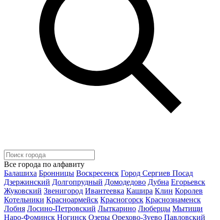
Все города по алфавиту
Балашиха
Бронницы
Воскресенск
Город Сергиев Посад
Дзержинский
Долгопрудный
Домодедово
Дубна
Егорьевск
Жуковский
Звенигород
Ивантеевка
Кашира
Клин
Королев
Котельники
Красноармейск
Красногорск
Краснознаменск
Лобня
Лосино-Петровский
Лыткарино
Люберцы
Мытищи
Наро-Фоминск
Ногинск
Озеры
Орехово-Зуево
Павловский