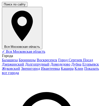
Поиск по сайту
Вся Московская область
✓
Вся Московская область
Города
Балашиха
Бронницы
Воскресенск
Город Сергиев Посад
Дзержинский
Долгопрудный
Домодедово
Дубна
Егорьевск
Жуковский
Звенигород
Ивантеевка
Кашира
Клин
Показать
все города