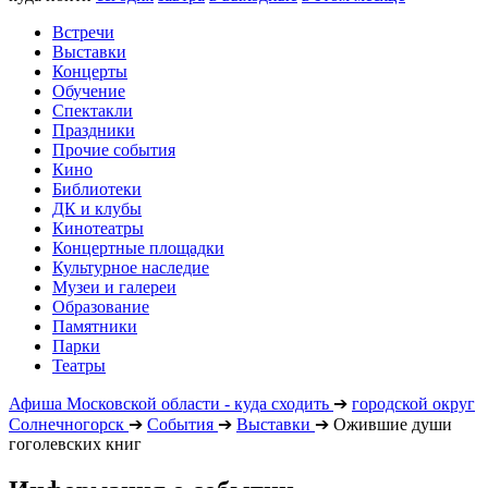
Встречи
Выставки
Концерты
Обучение
Спектакли
Праздники
Прочие события
Кино
Библиотеки
ДК и клубы
Кинотеатры
Концертные площадки
Культурное наследие
Музеи и галереи
Образование
Памятники
Парки
Театры
Афиша Московской области - куда сходить
➔
городской округ
Солнечногорск
➔
События
➔
Выставки
➔
Ожившие души
гоголевских книг