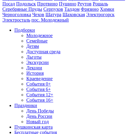
Посад
Подольск
Протвино
Пущино
Реутов
Рошаль
Серебряные Пруды
Серпухов
Талдом
Фрязино
Химки
Черноголовка
Чехов
Шатура
Шаховская
Электрогорск
Электросталь
пос. Молодежный
Подборки
Молодежное
Семейные
Детям
Доступная среда
Льготы
Экскурсии
Лекции
История
Краеведение
События 0+
События 6+
События 12+
События 16+
Праздники
День Победы
День России
Новый год
Пушкинская карта
Бесплатные события