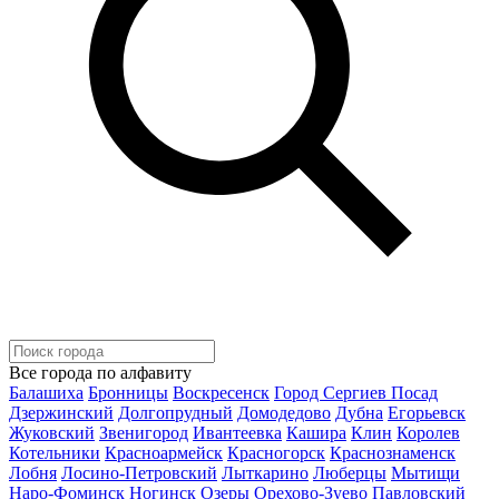
Все города по алфавиту
Балашиха
Бронницы
Воскресенск
Город Сергиев Посад
Дзержинский
Долгопрудный
Домодедово
Дубна
Егорьевск
Жуковский
Звенигород
Ивантеевка
Кашира
Клин
Королев
Котельники
Красноармейск
Красногорск
Краснознаменск
Лобня
Лосино-Петровский
Лыткарино
Люберцы
Мытищи
Наро-Фоминск
Ногинск
Озеры
Орехово-Зуево
Павловский