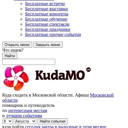
Бесплатные встречи
Бесплатные выставки
Бесплатные концерты
Бесплатные обучение
Бесплатные спектакли
Бесплатные праздники
Бесплатные прочие события
Открыть меню
Закрыть меню
Что ищем?
Найти
Куда сходить в Московской области. Афиша
Московской
области
помощник и путеводитель
по
интересным местам
и
лучшим событиям
куда пойти
сегодня
завтра
в выходные
в этом месяце