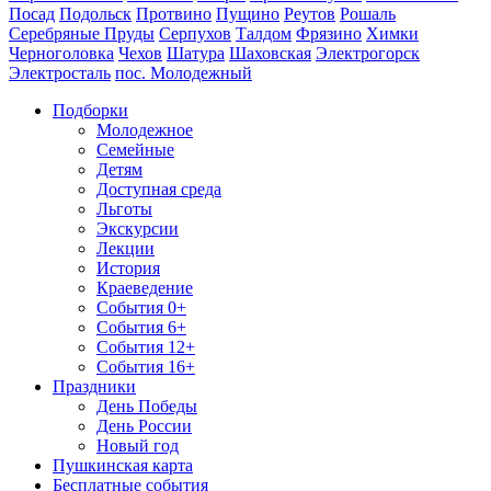
Посад
Подольск
Протвино
Пущино
Реутов
Рошаль
Серебряные Пруды
Серпухов
Талдом
Фрязино
Химки
Черноголовка
Чехов
Шатура
Шаховская
Электрогорск
Электросталь
пос. Молодежный
Подборки
Молодежное
Семейные
Детям
Доступная среда
Льготы
Экскурсии
Лекции
История
Краеведение
События 0+
События 6+
События 12+
События 16+
Праздники
День Победы
День России
Новый год
Пушкинская карта
Бесплатные события