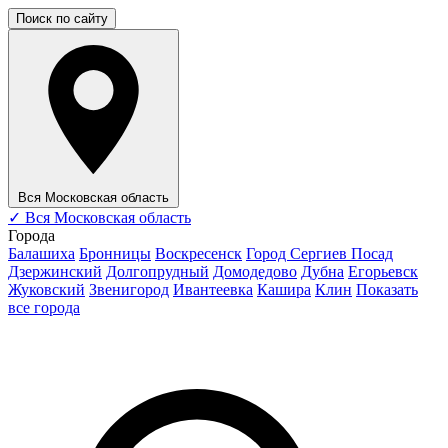
Поиск по сайту
Вся Московская область
✓
Вся Московская область
Города
Балашиха
Бронницы
Воскресенск
Город Сергиев Посад
Дзержинский
Долгопрудный
Домодедово
Дубна
Егорьевск
Жуковский
Звенигород
Ивантеевка
Кашира
Клин
Показать
все города