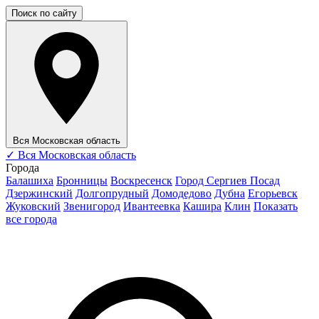
Поиск по сайту
Вся Московская область
✓
Вся Московская область
Города
Балашиха
Бронницы
Воскресенск
Город Сергиев Посад
Дзержинский
Долгопрудный
Домодедово
Дубна
Егорьевск
Жуковский
Звенигород
Ивантеевка
Кашира
Клин
Показать
все города