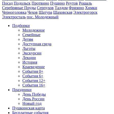
Посад
Подольск
Протвино
Пущино
Реутов
Рошаль
Серебряные Пруды
Серпухов
Талдом
Фрязино
Химки
Черноголовка
Чехов
Шатура
Шаховская
Электрогорск
Электросталь
пос. Молодежный
Подборки
Молодежное
Семейные
Детям
Доступная среда
Льготы
Экскурсии
Лекции
История
Краеведение
События 0+
События 6+
События 12+
События 16+
Праздники
День Победы
День России
Новый год
Пушкинская карта
Бесплатные события