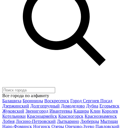
Все города по алфавиту
Балашиха
Бронницы
Воскресенск
Город Сергиев Посад
Дзержинский
Долгопрудный
Домодедово
Дубна
Егорьевск
Жуковский
Звенигород
Ивантеевка
Кашира
Клин
Королев
Котельники
Красноармейск
Красногорск
Краснознаменск
Лобня
Лосино-Петровский
Лыткарино
Люберцы
Мытищи
Наро-Фоминск
Ногинск
Озеры
Орехово-Зуево
Павловский