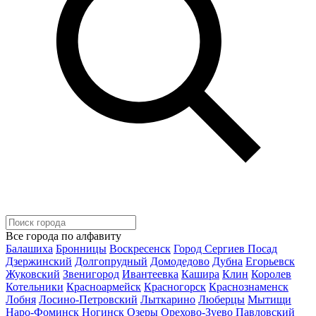
Все города по алфавиту
Балашиха
Бронницы
Воскресенск
Город Сергиев Посад
Дзержинский
Долгопрудный
Домодедово
Дубна
Егорьевск
Жуковский
Звенигород
Ивантеевка
Кашира
Клин
Королев
Котельники
Красноармейск
Красногорск
Краснознаменск
Лобня
Лосино-Петровский
Лыткарино
Люберцы
Мытищи
Наро-Фоминск
Ногинск
Озеры
Орехово-Зуево
Павловский