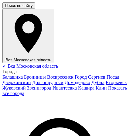
Поиск по сайту
Вся Московская область
✓
Вся Московская область
Города
Балашиха
Бронницы
Воскресенск
Город Сергиев Посад
Дзержинский
Долгопрудный
Домодедово
Дубна
Егорьевск
Жуковский
Звенигород
Ивантеевка
Кашира
Клин
Показать
все города