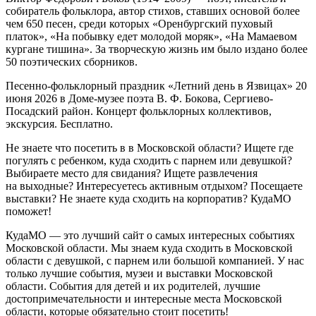
собиратель фольклора, автор стихов, ставших основой более
чем 650 песен, среди которых «Оренбургский пуховый
платок», «На побывку едет молодой моряк», «На Мамаевом
кургане тишина». За творческую жизнь им было издано более
50 поэтических сборников.
Песенно-фольклорный праздник «Летний день в Язвицах» 20
июня 2026 в Доме-музее поэта В. Ф. Бокова, Сергиево-
Посадский район. Концерт фольклорных коллективов,
экскурсия. Бесплатно.
Не знаете что посетить в в Московской области? Ищете где
погулять с ребенком, куда сходить с парнем или девушкой?
Выбираете место для свидания? Ищете развлечения
на выходные? Интересуетесь активным отдыхом? Посещаете
выставки? Не знаете куда сходить на корпоратив? КудаМО
поможет!
КудаМО — это лучший сайт о самых интересных событиях
Московской области. Мы знаем куда сходить в Московской
области с девушкой, с парнем или большой компанией. У нас
только лучшие события, музеи и выставки Московской
области. События для детей и их родителей, лучшие
достопримечательности и интересные места Московской
области, которые обязательно стоит посетить!