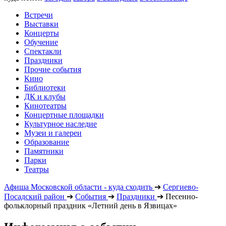
Встречи
Выставки
Концерты
Обучение
Спектакли
Праздники
Прочие события
Кино
Библиотеки
ДК и клубы
Кинотеатры
Концертные площадки
Культурное наследие
Музеи и галереи
Образование
Памятники
Парки
Театры
Афиша Московской области - куда сходить
➔
Сергиево-
Посадский район
➔
События
➔
Праздники
➔
Песенно-
фольклорный праздник «Летний день в Язвицах»