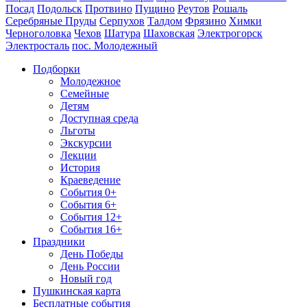
Посад
Подольск
Протвино
Пущино
Реутов
Рошаль
Серебряные Пруды
Серпухов
Талдом
Фрязино
Химки
Черноголовка
Чехов
Шатура
Шаховская
Электрогорск
Электросталь
пос. Молодежный
Подборки
Молодежное
Семейные
Детям
Доступная среда
Льготы
Экскурсии
Лекции
История
Краеведение
События 0+
События 6+
События 12+
События 16+
Праздники
День Победы
День России
Новый год
Пушкинская карта
Бесплатные события