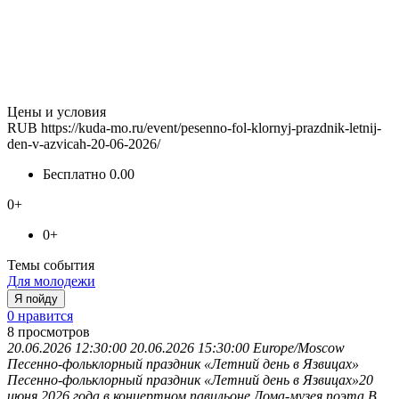
Цены и условия
RUB
https://kuda-mo.ru/event/pesenno-fol-klornyj-prazdnik-letnij-
den-v-azvicah-20-06-2026/
Бесплатно
0.00
0+
0+
Темы события
Для молодежи
Я пойду
0 нравится
8
просмотров
20.06.2026 12:30:00
20.06.2026 15:30:00
Europe/Moscow
Песенно-фольклорный праздник «Летний день в Язвицах»
Песенно-фольклорный праздник «Летний день в Язвицах»20
июня 2026 года в концертном павильоне Дома-музея поэта В.