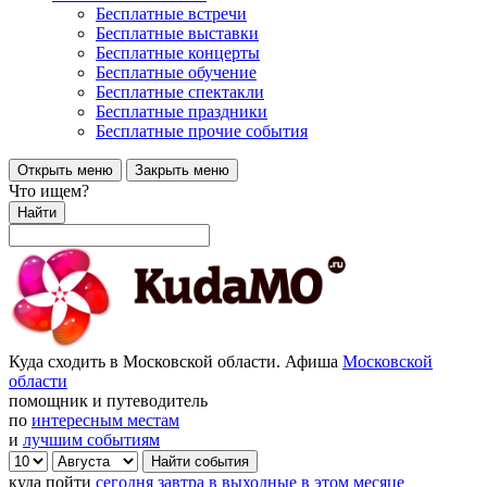
Бесплатные встречи
Бесплатные выставки
Бесплатные концерты
Бесплатные обучение
Бесплатные спектакли
Бесплатные праздники
Бесплатные прочие события
Открыть меню
Закрыть меню
Что ищем?
Найти
Куда сходить в Московской области. Афиша
Московской
области
помощник и путеводитель
по
интересным местам
и
лучшим событиям
куда пойти
сегодня
завтра
в выходные
в этом месяце