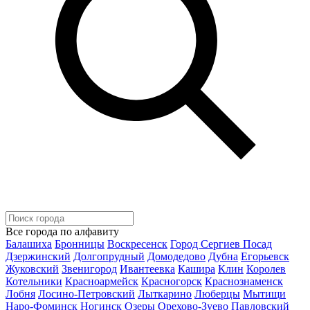
Все города по алфавиту
Балашиха
Бронницы
Воскресенск
Город Сергиев Посад
Дзержинский
Долгопрудный
Домодедово
Дубна
Егорьевск
Жуковский
Звенигород
Ивантеевка
Кашира
Клин
Королев
Котельники
Красноармейск
Красногорск
Краснознаменск
Лобня
Лосино-Петровский
Лыткарино
Люберцы
Мытищи
Наро-Фоминск
Ногинск
Озеры
Орехово-Зуево
Павловский