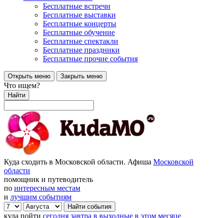
Бесплатные встречи
Бесплатные выставки
Бесплатные концерты
Бесплатные обучение
Бесплатные спектакли
Бесплатные праздники
Бесплатные прочие события
Открыть меню
Закрыть меню
Что ищем?
Найти
Куда сходить в Московской области. Афиша
Московской
области
помощник и путеводитель
по
интересным местам
и
лучшим событиям
куда пойти
сегодня
завтра
в выходные
в этом месяце