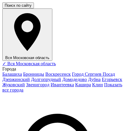
Поиск по сайту
Вся Московская область
✓
Вся Московская область
Города
Балашиха
Бронницы
Воскресенск
Город Сергиев Посад
Дзержинский
Долгопрудный
Домодедово
Дубна
Егорьевск
Жуковский
Звенигород
Ивантеевка
Кашира
Клин
Показать
все города