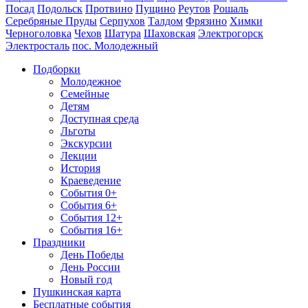
Посад
Подольск
Протвино
Пущино
Реутов
Рошаль
Серебряные Пруды
Серпухов
Талдом
Фрязино
Химки
Черноголовка
Чехов
Шатура
Шаховская
Электрогорск
Электросталь
пос. Молодежный
Подборки
Молодежное
Семейные
Детям
Доступная среда
Льготы
Экскурсии
Лекции
История
Краеведение
События 0+
События 6+
События 12+
События 16+
Праздники
День Победы
День России
Новый год
Пушкинская карта
Бесплатные события