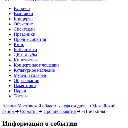
Встречи
Выставки
Концерты
Обучение
Спектакли
Праздники
Прочие события
Кино
Библиотеки
ДК и клубы
Кинотеатры
Концертные площадки
Культурное наследие
Музеи и галереи
Образование
Памятники
Парки
Театры
Афиша Московской области - куда сходить
➔
Можайский
район
➔
События
➔
Прочие события
➔
«Пингвины»
Информация о событии