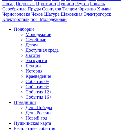
Посад
Подольск
Протвино
Пущино
Реутов
Рошаль
Серебряные Пруды
Серпухов
Талдом
Фрязино
Химки
Черноголовка
Чехов
Шатура
Шаховская
Электрогорск
Электросталь
пос. Молодежный
Подборки
Молодежное
Семейные
Детям
Доступная среда
Льготы
Экскурсии
Лекции
История
Краеведение
События 0+
События 6+
События 12+
События 16+
Праздники
День Победы
День России
Новый год
Пушкинская карта
Бесплатные события