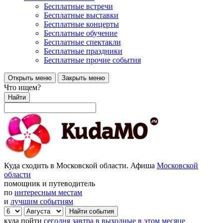
Бесплатные встречи
Бесплатные выставки
Бесплатные концерты
Бесплатные обучение
Бесплатные спектакли
Бесплатные праздники
Бесплатные прочие события
Открыть меню
Закрыть меню
Что ищем?
Найти
Куда сходить в Московской области. Афиша
Московской
области
помощник и путеводитель
по
интересным местам
и
лучшим событиям
куда пойти
сегодня
завтра
в выходные
в этом месяце