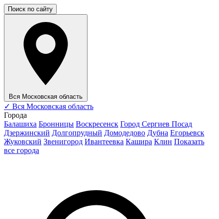
Поиск по сайту
Вся Московская область
✓
Вся Московская область
Города
Балашиха
Бронницы
Воскресенск
Город Сергиев Посад
Дзержинский
Долгопрудный
Домодедово
Дубна
Егорьевск
Жуковский
Звенигород
Ивантеевка
Кашира
Клин
Показать
все города