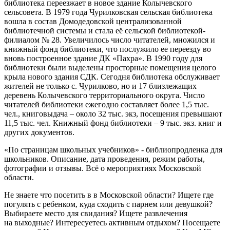
библиотека переезжает в новое здание Колычевского
сельсовета. В 1979 года Чурилковская сельская библиотека
вошла в состав Домодедовской централизованной
библиотечной системы и стала её сельской библиотекой-
филиалом № 28.
Увеличилось число читателей, множился и
книжный фонд библиотеки, что послужило ее переезду во
вновь построенное здание ДК «Пахра». В 1990 году для
библиотеки были выделены просторные помещения целого
крыла нового здания СДК.
Сегодня библиотека обслуживает
жителей не только с. Чурилково, но и 17 близлежащих
деревень Колычевского территориального округа. Число
читателей библиотеки ежегодно составляет более 1,5 тыс.
чел., книговыдача – около 32 тыс. экз, посещения превышают
11,5 тыс. чел. Книжный фонд библиотеки – 9 тыс. экз. книг и
других документов.
«По страницам школьных учебников» - библиопродленка для
школьников. Описание, дата проведения, режим работы,
фотографии и отзывы. Всё о мероприятиях Московской
области.
Не знаете что посетить в в Московской области? Ищете где
погулять с ребенком, куда сходить с парнем или девушкой?
Выбираете место для свидания? Ищете развлечения
на выходные? Интересуетесь активным отдыхом? Посещаете