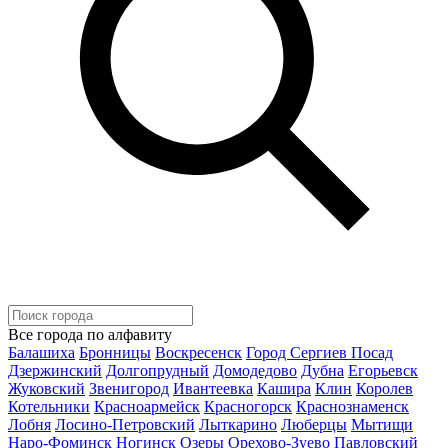
Все города по алфавиту
Балашиха
Бронницы
Воскресенск
Город Сергиев Посад
Дзержинский
Долгопрудный
Домодедово
Дубна
Егорьевск
Жуковский
Звенигород
Ивантеевка
Кашира
Клин
Королев
Котельники
Красноармейск
Красногорск
Краснознаменск
Лобня
Лосино-Петровский
Лыткарино
Люберцы
Мытищи
Наро-Фоминск
Ногинск
Озеры
Орехово-Зуево
Павловский