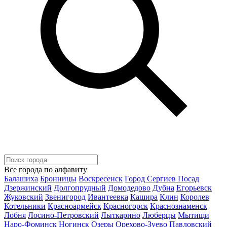
Все города по алфавиту
Балашиха
Бронницы
Воскресенск
Город Сергиев Посад
Дзержинский
Долгопрудный
Домодедово
Дубна
Егорьевск
Жуковский
Звенигород
Ивантеевка
Кашира
Клин
Королев
Котельники
Красноармейск
Красногорск
Краснознаменск
Лобня
Лосино-Петровский
Лыткарино
Люберцы
Мытищи
Наро-Фоминск
Ногинск
Озеры
Орехово-Зуево
Павловский