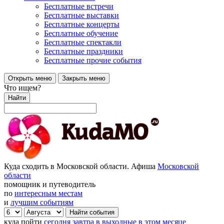
Бесплатные встречи
Бесплатные выставки
Бесплатные концерты
Бесплатные обучение
Бесплатные спектакли
Бесплатные праздники
Бесплатные прочие события
Открыть меню
Закрыть меню
Что ищем?
Найти
Куда сходить в Московской области. Афиша
Московской
области
помощник и путеводитель
по
интересным местам
и
лучшим событиям
куда пойти
сегодня
завтра
в выходные
в этом месяце