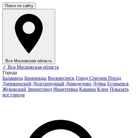
Поиск по сайту
Вся Московская область
✓
Вся Московская область
Города
Балашиха
Бронницы
Воскресенск
Город Сергиев Посад
Дзержинский
Долгопрудный
Домодедово
Дубна
Егорьевск
Жуковский
Звенигород
Ивантеевка
Кашира
Клин
Показать
все города