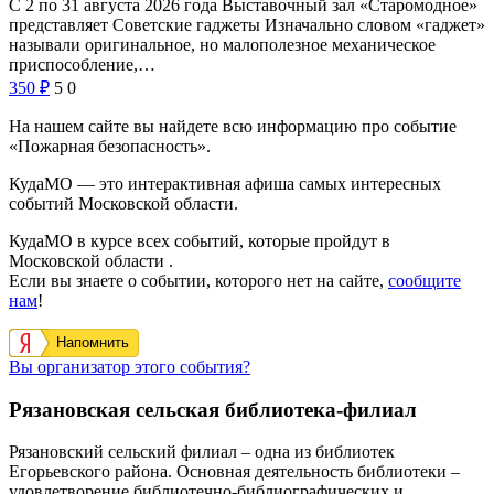
С 2 по 31 августа 2026 года Выставочный зал «Старомодное»
представляет Советские гаджеты Изначально словом «гаджет»
называли оригинальное, но малополезное механическое
приспособление,…
350
₽
5
0
На нашем сайте вы найдете всю информацию про событие
«Пожарная безопасность».
КудаМО — это интерактивная афиша самых интересных
событий Московской области.
КудаМО в курсе всех событий, которые пройдут в
Московской области .
Если вы знаете о событии, которого нет на сайте,
сообщите
нам
!
Напомнить
Вы организатор этого события?
Рязановская сельская библиотека-филиал
Рязановский сельский филиал – одна из библиотек
Егорьевского района. Основная деятельность библиотеки –
удовлетворение библиотечно-библиографических и