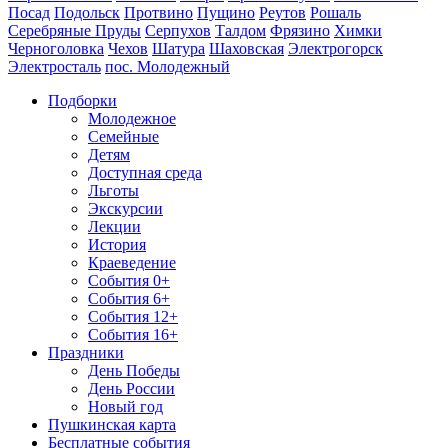
Посад
Подольск
Протвино
Пущино
Реутов
Рошаль
Серебряные Пруды
Серпухов
Талдом
Фрязино
Химки
Черноголовка
Чехов
Шатура
Шаховская
Электрогорск
Электросталь
пос. Молодежный
Подборки
Молодежное
Семейные
Детям
Доступная среда
Льготы
Экскурсии
Лекции
История
Краеведение
События 0+
События 6+
События 12+
События 16+
Праздники
День Победы
День России
Новый год
Пушкинская карта
Бесплатные события