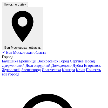
Поиск по сайту
Вся Московская область
✓
Вся Московская область
Города
Балашиха
Бронницы
Воскресенск
Город Сергиев Посад
Дзержинский
Долгопрудный
Домодедово
Дубна
Егорьевск
Жуковский
Звенигород
Ивантеевка
Кашира
Клин
Показать
все города