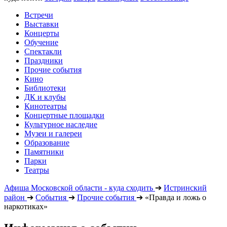
Встречи
Выставки
Концерты
Обучение
Спектакли
Праздники
Прочие события
Кино
Библиотеки
ДК и клубы
Кинотеатры
Концертные площадки
Культурное наследие
Музеи и галереи
Образование
Памятники
Парки
Театры
Афиша Московской области - куда сходить
➔
Истринский
район
➔
События
➔
Прочие события
➔
«Правда и ложь о
наркотиках»