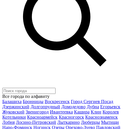
Все города по алфавиту
Балашиха
Бронницы
Воскресенск
Город Сергиев Посад
Дзержинский
Долгопрудный
Домодедово
Дубна
Егорьевск
Жуковский
Звенигород
Ивантеевка
Кашира
Клин
Королев
Котельники
Красноармейск
Красногорск
Краснознаменск
Лобня
Лосино-Петровский
Лыткарино
Люберцы
Мытищи
Наро-Фоминск
Ногинск
Озеры
Орехово-Зуево
Павловский