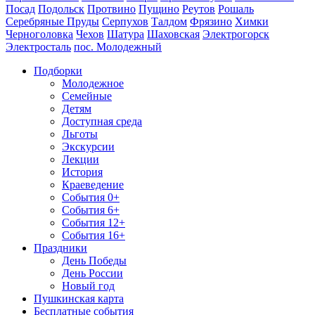
Посад
Подольск
Протвино
Пущино
Реутов
Рошаль
Серебряные Пруды
Серпухов
Талдом
Фрязино
Химки
Черноголовка
Чехов
Шатура
Шаховская
Электрогорск
Электросталь
пос. Молодежный
Подборки
Молодежное
Семейные
Детям
Доступная среда
Льготы
Экскурсии
Лекции
История
Краеведение
События 0+
События 6+
События 12+
События 16+
Праздники
День Победы
День России
Новый год
Пушкинская карта
Бесплатные события