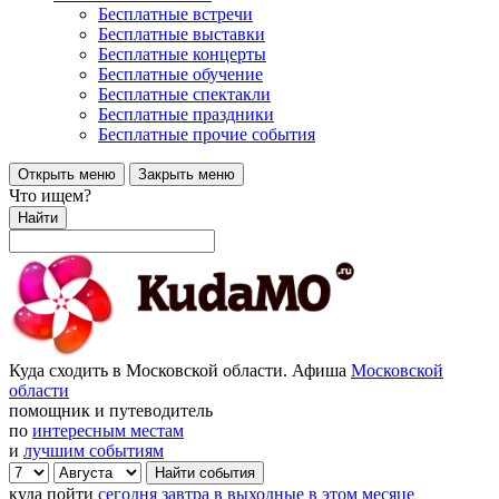
Бесплатные встречи
Бесплатные выставки
Бесплатные концерты
Бесплатные обучение
Бесплатные спектакли
Бесплатные праздники
Бесплатные прочие события
Открыть меню
Закрыть меню
Что ищем?
Найти
Куда сходить в Московской области. Афиша
Московской
области
помощник и путеводитель
по
интересным местам
и
лучшим событиям
куда пойти
сегодня
завтра
в выходные
в этом месяце