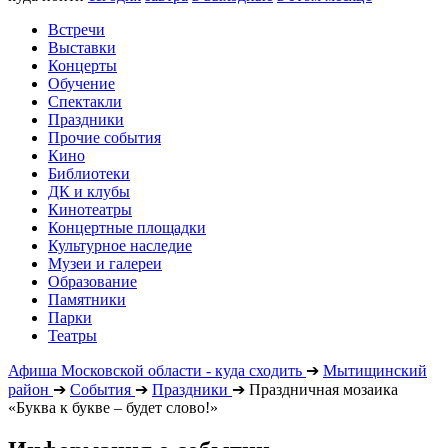
Встречи
Выставки
Концерты
Обучение
Спектакли
Праздники
Прочие события
Кино
Библиотеки
ДК и клубы
Кинотеатры
Концертные площадки
Культурное наследие
Музеи и галереи
Образование
Памятники
Парки
Театры
Афиша Московской области - куда сходить
➔
Мытищинский
район
➔
События
➔
Праздники
➔
Праздничная мозаика
«Буква к букве – будет слово!»