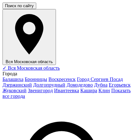
Поиск по сайту
Вся Московская область
✓
Вся Московская область
Города
Балашиха
Бронницы
Воскресенск
Город Сергиев Посад
Дзержинский
Долгопрудный
Домодедово
Дубна
Егорьевск
Жуковский
Звенигород
Ивантеевка
Кашира
Клин
Показать
все города