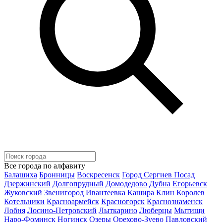
Все города по алфавиту
Балашиха
Бронницы
Воскресенск
Город Сергиев Посад
Дзержинский
Долгопрудный
Домодедово
Дубна
Егорьевск
Жуковский
Звенигород
Ивантеевка
Кашира
Клин
Королев
Котельники
Красноармейск
Красногорск
Краснознаменск
Лобня
Лосино-Петровский
Лыткарино
Люберцы
Мытищи
Наро-Фоминск
Ногинск
Озеры
Орехово-Зуево
Павловский