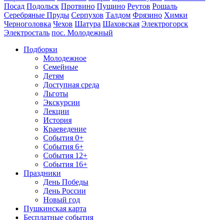
Посад
Подольск
Протвино
Пущино
Реутов
Рошаль
Серебряные Пруды
Серпухов
Талдом
Фрязино
Химки
Черноголовка
Чехов
Шатура
Шаховская
Электрогорск
Электросталь
пос. Молодежный
Подборки
Молодежное
Семейные
Детям
Доступная среда
Льготы
Экскурсии
Лекции
История
Краеведение
События 0+
События 6+
События 12+
События 16+
Праздники
День Победы
День России
Новый год
Пушкинская карта
Бесплатные события