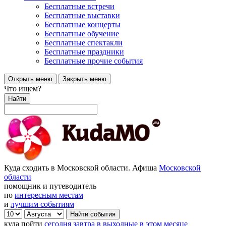
Бесплатные встречи
Бесплатные выставки
Бесплатные концерты
Бесплатные обучение
Бесплатные спектакли
Бесплатные праздники
Бесплатные прочие события
Открыть меню
Закрыть меню
Что ищем?
Найти
Куда сходить в Московской области. Афиша
Московской
области
помощник и путеводитель
по
интересным местам
и
лучшим событиям
куда пойти
сегодня
завтра
в выходные
в этом месяце