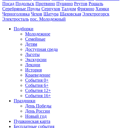
Посад
Подольск
Протвино
Пущино
Реутов
Рошаль
Серебряные Пруды
Серпухов
Талдом
Фрязино
Химки
Черноголовка
Чехов
Шатура
Шаховская
Электрогорск
Электросталь
пос. Молодежный
Подборки
Молодежное
Семейные
Детям
Доступная среда
Льготы
Экскурсии
Лекции
История
Краеведение
События 0+
События 6+
События 12+
События 16+
Праздники
День Победы
День России
Новый год
Пушкинская карта
Бесплатные события