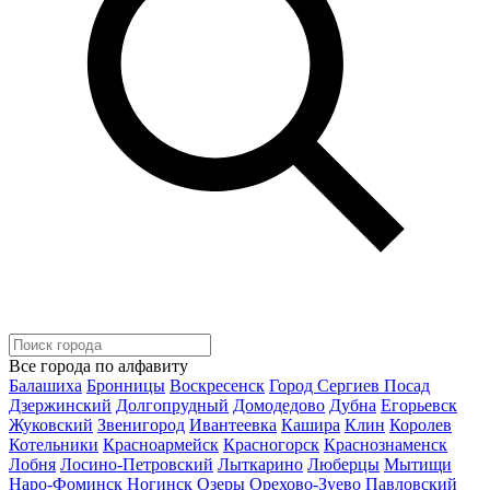
Все города по алфавиту
Балашиха
Бронницы
Воскресенск
Город Сергиев Посад
Дзержинский
Долгопрудный
Домодедово
Дубна
Егорьевск
Жуковский
Звенигород
Ивантеевка
Кашира
Клин
Королев
Котельники
Красноармейск
Красногорск
Краснознаменск
Лобня
Лосино-Петровский
Лыткарино
Люберцы
Мытищи
Наро-Фоминск
Ногинск
Озеры
Орехово-Зуево
Павловский