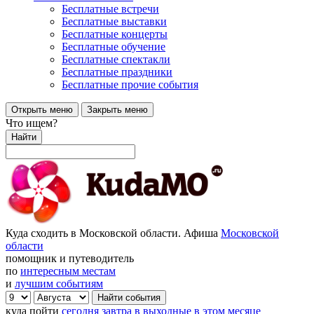
Бесплатные встречи
Бесплатные выставки
Бесплатные концерты
Бесплатные обучение
Бесплатные спектакли
Бесплатные праздники
Бесплатные прочие события
Открыть меню
Закрыть меню
Что ищем?
Найти
Куда сходить в Московской области. Афиша
Московской
области
помощник и путеводитель
по
интересным местам
и
лучшим событиям
куда пойти
сегодня
завтра
в выходные
в этом месяце