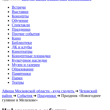
Встречи
Выставки
Концерты
Обучение
Спектакли
Праздники
Прочие события
Кино
Библиотеки
ДК и клубы
Кинотеатры
Концертные площадки
Культурное наследие
Музеи и галереи
Образование
Памятники
Парки
Театры
Афиша Московской области - куда сходить
➔
Чеховский
район
➔
События
➔
Праздники
➔
Праздник «Новогоднее
гуляние в Мелихове»