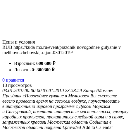
Цены и условия
RUB
https://kuda-mo.ru/event/prazdnik-novogodnee-gulyanie-v-
melihove-chehovskij-rajon-03012019/
Взрослый:
600
600
₽
Льготный:
300
300
₽
0 нравится
13
просмотров
03.01.2019 00:00:00
03.01.2019 23:58:59
Europe/Moscow
Праздник «Новогоднее гуляние в Мелихове»
Вы сможете
весело провести время на свежем воздухе, поучаствовать
в интерактивно-игровой программе с Дедом Морозом
и Снегурочкой, посетить интересные мастер-классы, ярмарку
народных промыслов, прокатиться с ледяной горы и в санях,
запряженных красави
Московская область
События в
Московской области
no@email.provided
Add to Calendar