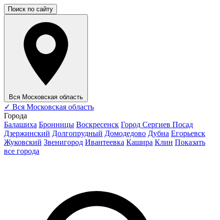
Поиск по сайту
Вся Московская область
✓
Вся Московская область
Города
Балашиха
Бронницы
Воскресенск
Город Сергиев Посад
Дзержинский
Долгопрудный
Домодедово
Дубна
Егорьевск
Жуковский
Звенигород
Ивантеевка
Кашира
Клин
Показать
все города