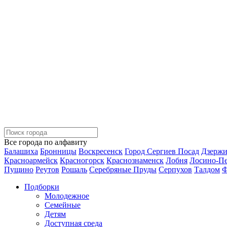
Все города по алфавиту
Балашиха
Бронницы
Воскресенск
Город Сергиев Посад
Дзерж
Красноармейск
Красногорск
Краснознаменск
Лобня
Лосино-П
Пущино
Реутов
Рошаль
Серебряные Пруды
Серпухов
Талдом
Ф
Подборки
Молодежное
Семейные
Детям
Доступная среда