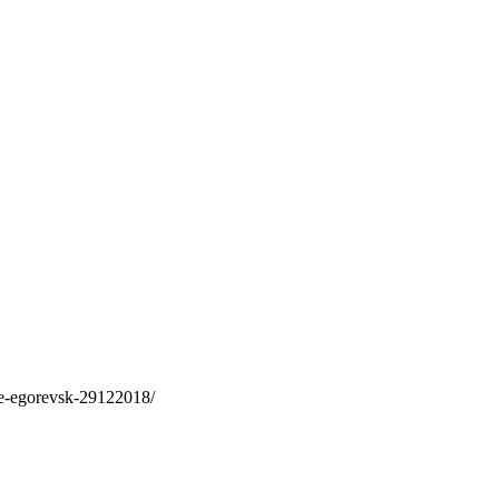
ee-egorevsk-29122018/