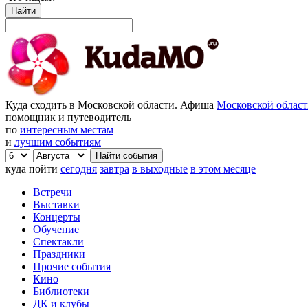
Найти
Куда сходить в Московской области. Афиша
Московской облас
помощник и путеводитель
по
интересным местам
и
лучшим событиям
куда пойти
сегодня
завтра
в выходные
в этом месяце
Встречи
Выставки
Концерты
Обучение
Спектакли
Праздники
Прочие события
Кино
Библиотеки
ДК и клубы