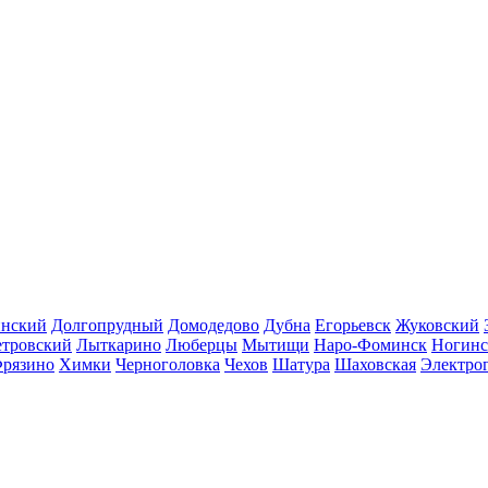
инский
Долгопрудный
Домодедово
Дубна
Егорьевск
Жуковский
етровский
Лыткарино
Люберцы
Мытищи
Наро-Фоминск
Ногинс
рязино
Химки
Черноголовка
Чехов
Шатура
Шаховская
Электро