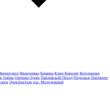
Звенигород
Ивантеевка
Кашира
Клин
Королев
Котельники
к
Озеры
Орехово-Зуево
Павловский Посад
Подольск
Протвино
горск
Электросталь
пос. Молодежный