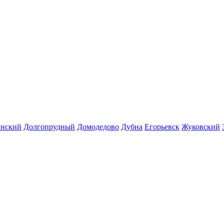
инский
Долгопрудный
Домодедово
Дубна
Егорьевск
Жуковский