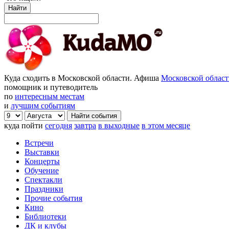
Найти
Куда сходить в Московской области. Афиша
Московской облас
помощник и путеводитель
по
интересным местам
и
лучшим событиям
куда пойти
сегодня
завтра
в выходные
в этом месяце
Встречи
Выставки
Концерты
Обучение
Спектакли
Праздники
Прочие события
Кино
Библиотеки
ДК и клубы