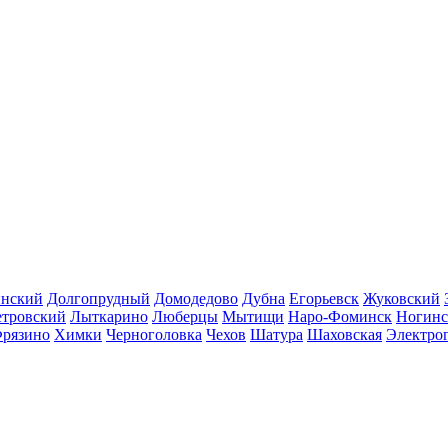
инский
Долгопрудный
Домодедово
Дубна
Егорьевск
Жуковский
етровский
Лыткарино
Люберцы
Мытищи
Наро-Фоминск
Ногинс
рязино
Химки
Черноголовка
Чехов
Шатура
Шаховская
Электро