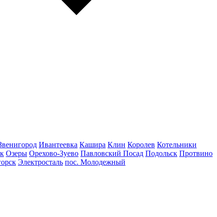
Звенигород
Ивантеевка
Кашира
Клин
Королев
Котельники
к
Озеры
Орехово-Зуево
Павловский Посад
Подольск
Протвино
горск
Электросталь
пос. Молодежный