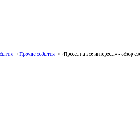
бытия
➔
Прочие события
➔
«Пресса на все интересы» - обзор с