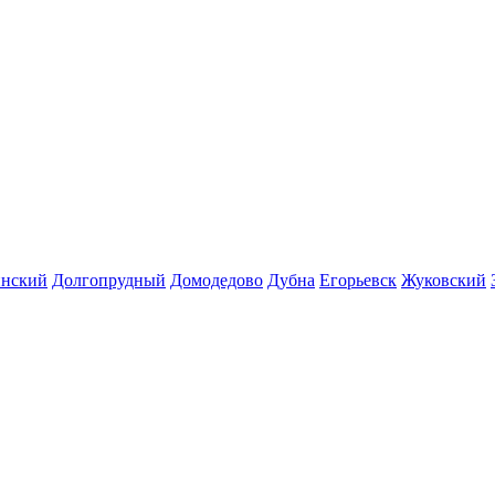
инский
Долгопрудный
Домодедово
Дубна
Егорьевск
Жуковский