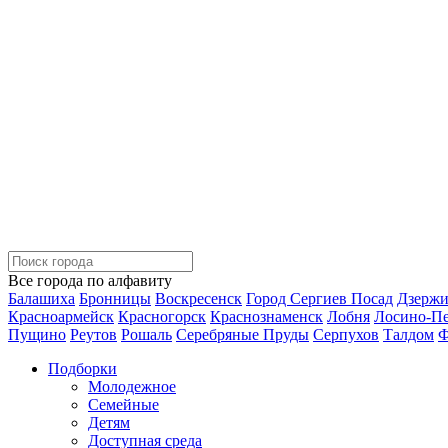
Все города по алфавиту
Балашиха
Бронницы
Воскресенск
Город Сергиев Посад
Дзерж
Красноармейск
Красногорск
Краснознаменск
Лобня
Лосино-П
Пущино
Реутов
Рошаль
Серебряные Пруды
Серпухов
Талдом
Ф
Подборки
Молодежное
Семейные
Детям
Доступная среда