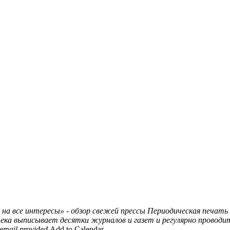
 на все интересы» - обзор свежей прессы
Периодическая печать
тека выписывает десятки журналов и газет и регулярно провод
mail.provided
Add to Calendar