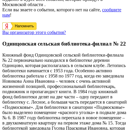
Московской области .
Если вы знаете о событии, которого нет на сайте,
сообщите
нам
!
Напомнить
Вы организатор этого события?
Одинцовская сельская библиотека-филиал № 22
Книжный фонд Одинцовской сельской библиотеки-филиала
№ 22 первоначально находился в библиотеке деревни
Одинцово, которая располагалась в сельском клубе. Летопись
библиотеки начинается с 1953 года. Особенно активно
библиотека работала с 1958 по 1977 год, когда ею заведовала
Новикова Анна Ивановна – человек с очень активной
жизненной позицией, профессиональный библиотекарь,
подвижник и пропагандист книги. В 1984 году книжный
фонд библиотеки делят на две части – одну передают в
библиотеку с. Лесное, а большая часть передается в санаторий
«Подмосковье». Для библиотеки в санатории «Подмосковье»
было выделено помещение «красного уголка» в подвале дома
№ 6. В 1987 году библиотека переехала в новое помещение –
в двухкомнатную квартиру на первом этаже дома № 15. Тогда
библиотекой заведовала Гусева Прасковья Ивановна, которая