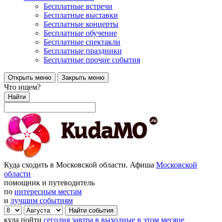
Бесплатные встречи
Бесплатные выставки
Бесплатные концерты
Бесплатные обучение
Бесплатные спектакли
Бесплатные праздники
Бесплатные прочие события
Открыть меню
Закрыть меню
Что ищем?
Найти
Куда сходить в Московской области. Афиша
Московской
области
помощник и путеводитель
по
интересным местам
и
лучшим событиям
куда пойти
сегодня
завтра
в выходные
в этом месяце