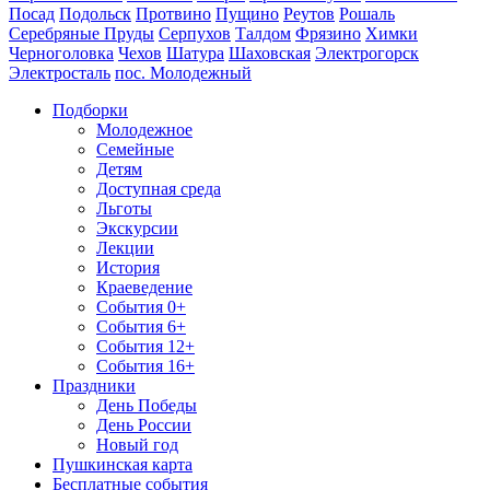
Посад
Подольск
Протвино
Пущино
Реутов
Рошаль
Серебряные Пруды
Серпухов
Талдом
Фрязино
Химки
Черноголовка
Чехов
Шатура
Шаховская
Электрогорск
Электросталь
пос. Молодежный
Подборки
Молодежное
Семейные
Детям
Доступная среда
Льготы
Экскурсии
Лекции
История
Краеведение
События 0+
События 6+
События 12+
События 16+
Праздники
День Победы
День России
Новый год
Пушкинская карта
Бесплатные события