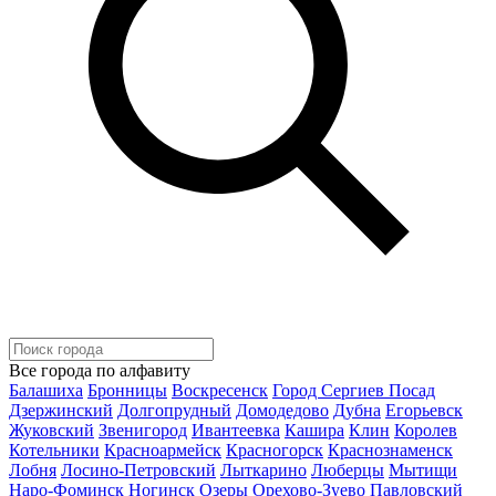
Все города по алфавиту
Балашиха
Бронницы
Воскресенск
Город Сергиев Посад
Дзержинский
Долгопрудный
Домодедово
Дубна
Егорьевск
Жуковский
Звенигород
Ивантеевка
Кашира
Клин
Королев
Котельники
Красноармейск
Красногорск
Краснознаменск
Лобня
Лосино-Петровский
Лыткарино
Люберцы
Мытищи
Наро-Фоминск
Ногинск
Озеры
Орехово-Зуево
Павловский