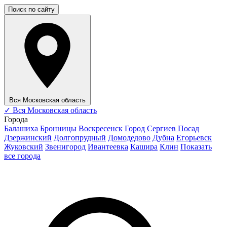
Поиск по сайту
Вся Московская область
✓
Вся Московская область
Города
Балашиха
Бронницы
Воскресенск
Город Сергиев Посад
Дзержинский
Долгопрудный
Домодедово
Дубна
Егорьевск
Жуковский
Звенигород
Ивантеевка
Кашира
Клин
Показать
все города