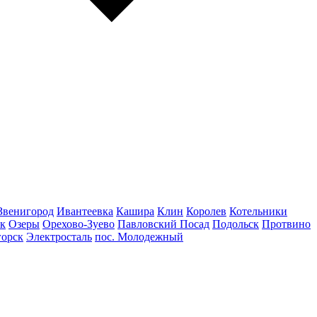
Звенигород
Ивантеевка
Кашира
Клин
Королев
Котельники
к
Озеры
Орехово-Зуево
Павловский Посад
Подольск
Протвино
горск
Электросталь
пос. Молодежный