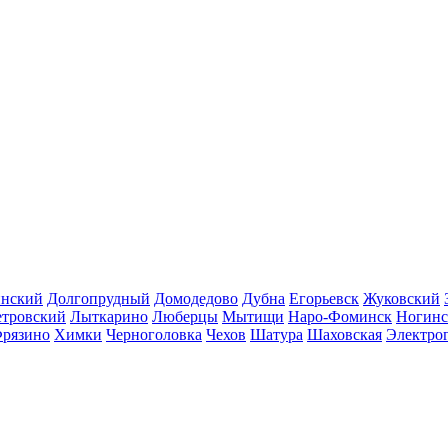
инский
Долгопрудный
Домодедово
Дубна
Егорьевск
Жуковский
етровский
Лыткарино
Люберцы
Мытищи
Наро-Фоминск
Ногинс
рязино
Химки
Черноголовка
Чехов
Шатура
Шаховская
Электро