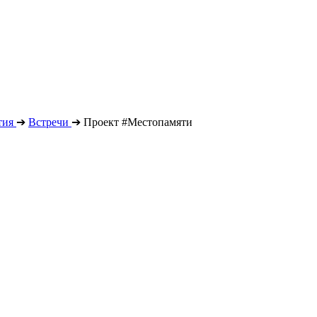
тия
➔
Встречи
➔
Проект #Местопамяти