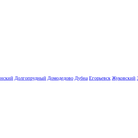
инский
Долгопрудный
Домодедово
Дубна
Егорьевск
Жуковский