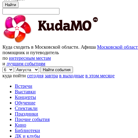
Найти
Куда сходить в Московской области. Афиша
Московской облас
помощник и путеводитель
по
интересным местам
и
лучшим событиям
куда пойти
сегодня
завтра
в выходные
в этом месяце
Встречи
Выставки
Концерты
Обучение
Спектакли
Праздники
Прочие события
Кино
Библиотеки
ДК и клубы