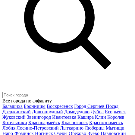
Все города по алфавиту
Балашиха
Бронницы
Воскресенск
Город Сергиев Посад
Дзержинский
Долгопрудный
Домодедово
Дубна
Егорьевск
Жуковский
Звенигород
Ивантеевка
Кашира
Клин
Королев
Котельники
Красноармейск
Красногорск
Краснознаменск
Лобня
Лосино-Петровский
Лыткарино
Люберцы
Мытищи
Наро-Фоминск
Ногинск
Озеры
Орехово-Зуево
Павловский