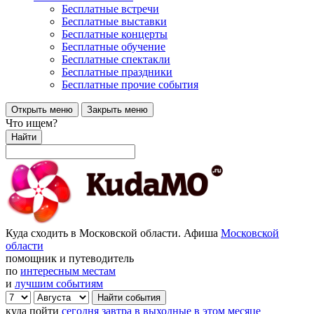
Бесплатные встречи
Бесплатные выставки
Бесплатные концерты
Бесплатные обучение
Бесплатные спектакли
Бесплатные праздники
Бесплатные прочие события
Открыть меню
Закрыть меню
Что ищем?
Найти
Куда сходить в Московской области. Афиша
Московской
области
помощник и путеводитель
по
интересным местам
и
лучшим событиям
куда пойти
сегодня
завтра
в выходные
в этом месяце