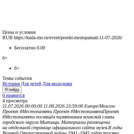
Цены и условия
RUB
https://kuda-mo.ru/event/proekt-mestopamati-11-07-2026/
Бесплатно
0.00
6+
6+
Темы события
История
Для детей
Для молодежи
Я пойду
0 нравится
4
просмотра
11.07.2026 00:00:00
11.08.2026 23:59:00
Europe/Moscow
Проект #Местопамяти
Проект #МестопамятиПроект
#Местопамяти посвящён памятникам воинской славы
городского округа Мытищи. Материалы размещены
на отдельной странице официального сайта музея.В годы
Великой Отечественной войны 1941–1945 годов тысячи