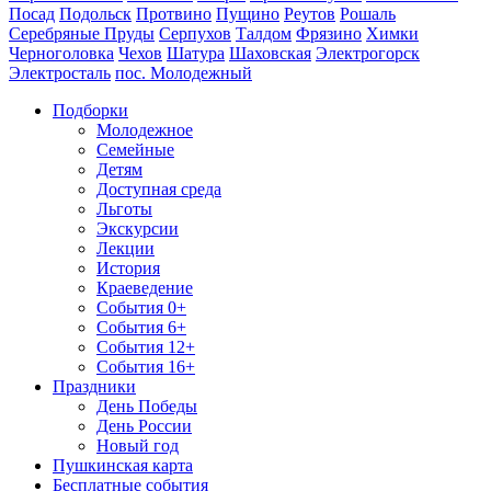
Посад
Подольск
Протвино
Пущино
Реутов
Рошаль
Серебряные Пруды
Серпухов
Талдом
Фрязино
Химки
Черноголовка
Чехов
Шатура
Шаховская
Электрогорск
Электросталь
пос. Молодежный
Подборки
Молодежное
Семейные
Детям
Доступная среда
Льготы
Экскурсии
Лекции
История
Краеведение
События 0+
События 6+
События 12+
События 16+
Праздники
День Победы
День России
Новый год
Пушкинская карта
Бесплатные события