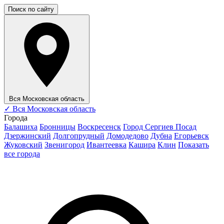
Поиск по сайту
Вся Московская область
✓
Вся Московская область
Города
Балашиха
Бронницы
Воскресенск
Город Сергиев Посад
Дзержинский
Долгопрудный
Домодедово
Дубна
Егорьевск
Жуковский
Звенигород
Ивантеевка
Кашира
Клин
Показать
все города