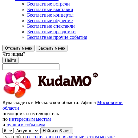
Бесплатные встречи
Бесплатные выставки
Бесплатные концерты
Бесплатные обучение
Бесплатные спектакли
Бесплатные праздники
Бесплатные прочие события
Открыть меню
Закрыть меню
Что ищем?
Найти
Куда сходить в Московской области. Афиша
Московской
области
помощник и путеводитель
по
интересным местам
и
лучшим событиям
куда пойти
сегодня
завтра
в выходные
в этом месяце