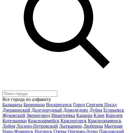
Все города по алфавиту
Балашиха
Бронницы
Воскресенск
Город Сергиев Посад
Дзержинский
Долгопрудный
Домодедово
Дубна
Егорьевск
Жуковский
Звенигород
Ивантеевка
Кашира
Клин
Королев
Котельники
Красноармейск
Красногорск
Краснознаменск
Лобня
Лосино-Петровский
Лыткарино
Люберцы
Мытищи
Наро-Фоминск
Ногинск
Озеры
Орехово-Зуево
Павловский