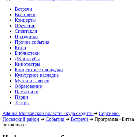
Встречи
Выставки
Концерты
Обучение
Спектакли
Праздники
Прочие события
Кино
Библиотеки
ДК и клубы
Кинотеатры
Концертные площадки
Культурное наследие
Музеи и галереи
Образование
Памятники
Парки
Театры
Афиша Московской области - куда сходить
➔
Сергиево-
Посадский район
➔
События
➔
Встречи
➔
Программа «Битва
читающих»