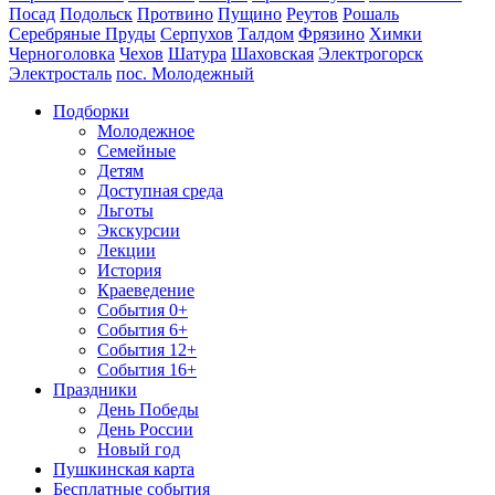
Посад
Подольск
Протвино
Пущино
Реутов
Рошаль
Серебряные Пруды
Серпухов
Талдом
Фрязино
Химки
Черноголовка
Чехов
Шатура
Шаховская
Электрогорск
Электросталь
пос. Молодежный
Подборки
Молодежное
Семейные
Детям
Доступная среда
Льготы
Экскурсии
Лекции
История
Краеведение
События 0+
События 6+
События 12+
События 16+
Праздники
День Победы
День России
Новый год
Пушкинская карта
Бесплатные события