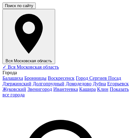
Поиск по сайту
Вся Московская область
✓
Вся Московская область
Города
Балашиха
Бронницы
Воскресенск
Город Сергиев Посад
Дзержинский
Долгопрудный
Домодедово
Дубна
Егорьевск
Жуковский
Звенигород
Ивантеевка
Кашира
Клин
Показать
все города