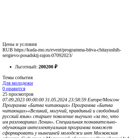
Цены и условия
RUB
https://kuda-mo.ru/event/programma-bitva-chitayushih-
sergievo-posadskij-rajon-07092023/
Льготный:
200
200
₽
Темы события
Для молодежи
0 нравится
25
просмотров
07.09.2023 00:00:00
31.05.2024 23:58:59
Europe/Moscow
Программа «Битва читающих»
Программа «Битва
читающих»«Великий, могучий, правдивый и свободный
русский язык» старшее поколение выучило «за то, что
им разговаривал Ленин». Специальная познавательно-
обучающая интеллектуальная программа поможет
сформировать у нынешней молодежи инт
Московская