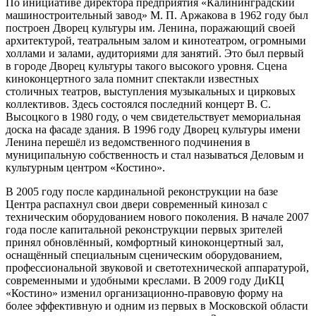
По инициативе директора предприятия «Калининградский
машиностроительный завод» М. П. Аржакова
в 1962 году
был
построен
Дворец культуры им. Ленина,
поражающий своей
архитектурой, театральным залом и кинотеатром, огромными
холлами и залами, аудиториями для занятий. Это был первый
в городе Дворец культуры такого высокого уровня.
Сцена
киноконцертного зала помнит спектакли известных
столичных театров, выступления музыкальных и цирковых
коллективов. Здесь состоялся последний концерт В. С.
Высоцкого в 1980 году, о чем свидетельствует мемориальная
доска на фасаде здания.
В 1996 году Дворец культуры имени
Ленина перешёл из ведомственного подчинения в
муниципальную собственность и стал называться Деловым и
культурным центром «Костино».
В
2005 году после кардинальной реконструкции на базе
Центра распахнул свои двери современный кинозал с
техническим оборудованием нового поколения. В начале 2007
года после капитальной реконструкции первых зрителей
принял обновлённый, комфортный киноконцертный зал,
оснащённый специальным сценическим оборудованием,
профессиональной звуковой и светотехнической аппаратурой,
современными и удобными креслами. В 2009 году ДиКЦ
«Костино» изменил организационно-правовую форму на
более эффективную и одним из первых в Московской области