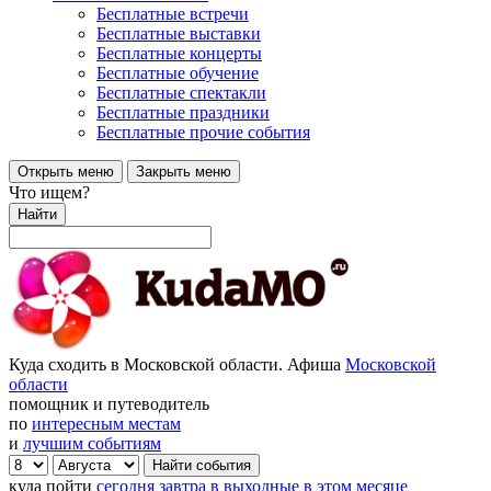
Бесплатные встречи
Бесплатные выставки
Бесплатные концерты
Бесплатные обучение
Бесплатные спектакли
Бесплатные праздники
Бесплатные прочие события
Открыть меню
Закрыть меню
Что ищем?
Найти
Куда сходить в Московской области. Афиша
Московской
области
помощник и путеводитель
по
интересным местам
и
лучшим событиям
куда пойти
сегодня
завтра
в выходные
в этом месяце