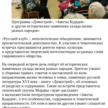
Программа «Домострой», «Заветы Кудадея»
и другие исторические памятники уклада жизни
разных народов»
«Русский клуб» – неполитическое объединение, занимается
просветительской деятельностью. К участию в тематических
встречах приглашаются деятели науки, культуры
и представители творческой интеллигенции из разных слоёв
современного общества.
На очередной встрече речь пойдет об исторических
памятниках уклада жизни разных народов. Зрители узнают
о сборнике правил, советов и наставлений по всем
направлениям жизни человека и семьи, памятнике русской
литературы XVI века – книге «Домострой», об основных
её разделах и содержании. Также на встрече представитель
этнической группы Мордвы «эрзя» расскажет
о малоизвестном литературном произведении «Заветы
Кудадея», о его особенностях, содержании и тематической
направленности. Об этом и многом другом узнают слушатели
«Русского клуба».