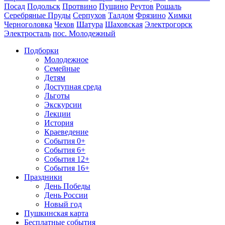
Посад
Подольск
Протвино
Пущино
Реутов
Рошаль
Серебряные Пруды
Серпухов
Талдом
Фрязино
Химки
Черноголовка
Чехов
Шатура
Шаховская
Электрогорск
Электросталь
пос. Молодежный
Подборки
Молодежное
Семейные
Детям
Доступная среда
Льготы
Экскурсии
Лекции
История
Краеведение
События 0+
События 6+
События 12+
События 16+
Праздники
День Победы
День России
Новый год
Пушкинская карта
Бесплатные события