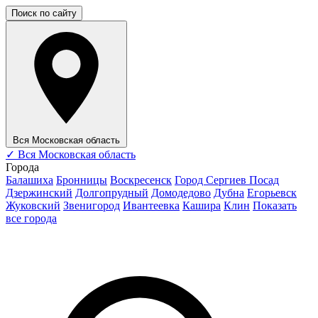
Поиск по сайту
Вся Московская область
✓
Вся Московская область
Города
Балашиха
Бронницы
Воскресенск
Город Сергиев Посад
Дзержинский
Долгопрудный
Домодедово
Дубна
Егорьевск
Жуковский
Звенигород
Ивантеевка
Кашира
Клин
Показать
все города