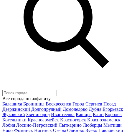
Все города по алфавиту
Балашиха
Бронницы
Воскресенск
Город Сергиев Посад
Дзержинский
Долгопрудный
Домодедово
Дубна
Егорьевск
Жуковский
Звенигород
Ивантеевка
Кашира
Клин
Королев
Котельники
Красноармейск
Красногорск
Краснознаменск
Лобня
Лосино-Петровский
Лыткарино
Люберцы
Мытищи
Наро-Фоминск
Ногинск
Озеры
Орехово-Зуево
Павловский