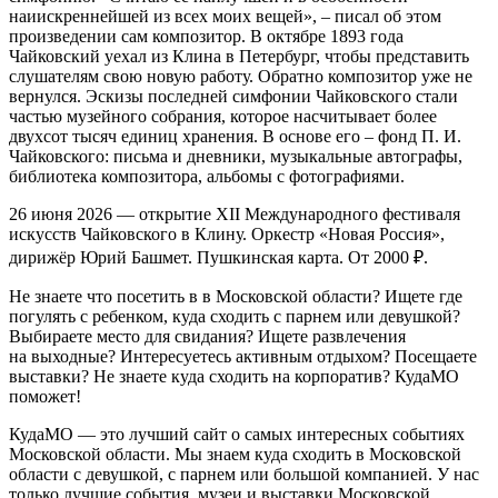
наиискреннейшей из всех моих вещей», – писал об этом
произведении сам композитор. В октябре 1893 года
Чайковский уехал из Клина в Петербург, чтобы представить
слушателям свою новую работу. Обратно композитор уже не
вернулся. Эскизы последней симфонии Чайковского стали
частью музейного собрания, которое насчитывает более
двухсот тысяч единиц хранения. В основе его – фонд П. И.
Чайковского: письма и дневники, музыкальные автографы,
библиотека композитора, альбомы с фотографиями.
26 июня 2026 — открытие XII Международного фестиваля
искусств Чайковского в Клину. Оркестр «Новая Россия»,
дирижёр Юрий Башмет. Пушкинская карта. От 2000 ₽.
Не знаете что посетить в в Московской области? Ищете где
погулять с ребенком, куда сходить с парнем или девушкой?
Выбираете место для свидания? Ищете развлечения
на выходные? Интересуетесь активным отдыхом? Посещаете
выставки? Не знаете куда сходить на корпоратив? КудаМО
поможет!
КудаМО — это лучший сайт о самых интересных событиях
Московской области. Мы знаем куда сходить в Московской
области с девушкой, с парнем или большой компанией. У нас
только лучшие события, музеи и выставки Московской