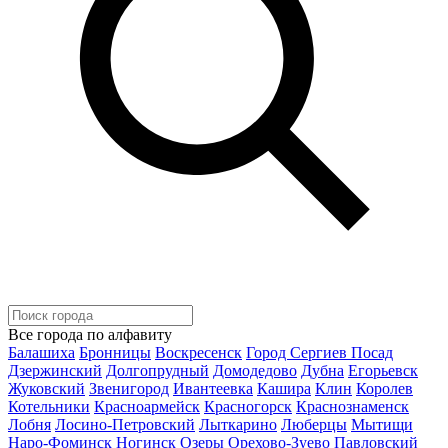
Все города по алфавиту
Балашиха
Бронницы
Воскресенск
Город Сергиев Посад
Дзержинский
Долгопрудный
Домодедово
Дубна
Егорьевск
Жуковский
Звенигород
Ивантеевка
Кашира
Клин
Королев
Котельники
Красноармейск
Красногорск
Краснознаменск
Лобня
Лосино-Петровский
Лыткарино
Люберцы
Мытищи
Наро-Фоминск
Ногинск
Озеры
Орехово-Зуево
Павловский