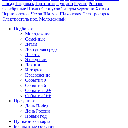
Посад
Подольск
Протвино
Пущино
Реутов
Рошаль
Серебряные Пруды
Серпухов
Талдом
Фрязино
Химки
Черноголовка
Чехов
Шатура
Шаховская
Электрогорск
Электросталь
пос. Молодежный
Подборки
Молодежное
Семейные
Детям
Доступная среда
Льготы
Экскурсии
Лекции
История
Краеведение
События 0+
События 6+
События 12+
События 16+
Праздники
День Победы
День России
Новый год
Пушкинская карта
Бесплатные события