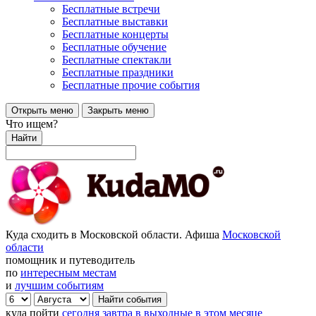
Бесплатные встречи
Бесплатные выставки
Бесплатные концерты
Бесплатные обучение
Бесплатные спектакли
Бесплатные праздники
Бесплатные прочие события
Открыть меню
Закрыть меню
Что ищем?
Найти
Куда сходить в Московской области. Афиша
Московской
области
помощник и путеводитель
по
интересным местам
и
лучшим событиям
куда пойти
сегодня
завтра
в выходные
в этом месяце