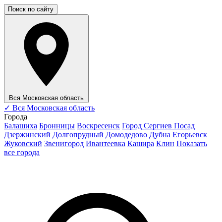
Поиск по сайту
Вся Московская область
✓
Вся Московская область
Города
Балашиха
Бронницы
Воскресенск
Город Сергиев Посад
Дзержинский
Долгопрудный
Домодедово
Дубна
Егорьевск
Жуковский
Звенигород
Ивантеевка
Кашира
Клин
Показать
все города