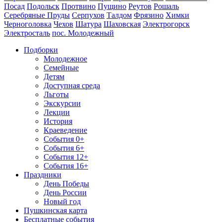
Посад
Подольск
Протвино
Пущино
Реутов
Рошаль
Серебряные Пруды
Серпухов
Талдом
Фрязино
Химки
Черноголовка
Чехов
Шатура
Шаховская
Электрогорск
Электросталь
пос. Молодежный
Подборки
Молодежное
Семейные
Детям
Доступная среда
Льготы
Экскурсии
Лекции
История
Краеведение
События 0+
События 6+
События 12+
События 16+
Праздники
День Победы
День России
Новый год
Пушкинская карта
Бесплатные события