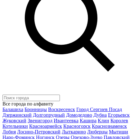
Все города по алфавиту
Балашиха
Бронницы
Воскресенск
Город Сергиев Посад
Дзержинский
Долгопрудный
Домодедово
Дубна
Егорьевск
Жуковский
Звенигород
Ивантеевка
Кашира
Клин
Королев
Котельники
Красноармейск
Красногорск
Краснознаменск
Лобня
Лосино-Петровский
Лыткарино
Люберцы
Мытищи
Наро-Фоминск
Ногинск
Озеры
Орехово-Зуево
Павловский