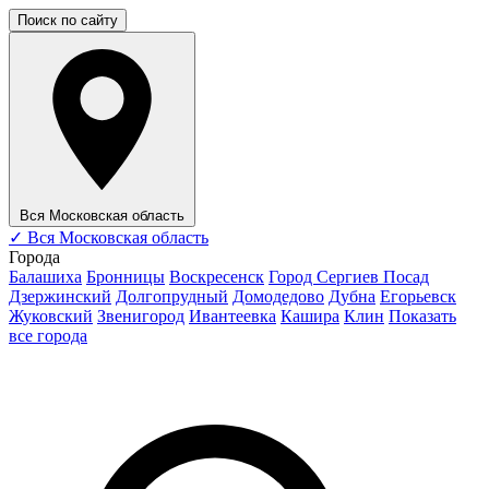
Поиск по сайту
Вся Московская область
✓
Вся Московская область
Города
Балашиха
Бронницы
Воскресенск
Город Сергиев Посад
Дзержинский
Долгопрудный
Домодедово
Дубна
Егорьевск
Жуковский
Звенигород
Ивантеевка
Кашира
Клин
Показать
все города