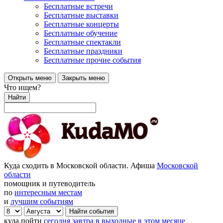
Бесплатные встречи
Бесплатные выставки
Бесплатные концерты
Бесплатные обучение
Бесплатные спектакли
Бесплатные праздники
Бесплатные прочие события
Открыть меню
Закрыть меню
Что ищем?
Найти
Куда сходить в Московской области. Афиша
Московской
области
помощник и путеводитель
по
интересным местам
и
лучшим событиям
куда пойти
сегодня
завтра
в выходные
в этом месяце