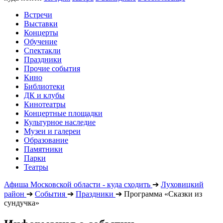
Встречи
Выставки
Концерты
Обучение
Спектакли
Праздники
Прочие события
Кино
Библиотеки
ДК и клубы
Кинотеатры
Концертные площадки
Культурное наследие
Музеи и галереи
Образование
Памятники
Парки
Театры
Афиша Московской области - куда сходить
➔
Луховицкий
район
➔
События
➔
Праздники
➔
Программа «Сказки из
сундучка»